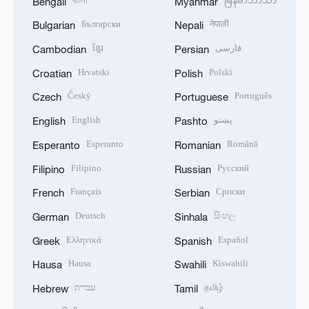
বাংলা
မြန်မာဘာသာ
Bengali
Myanmar
Български
नेपाली
Bulgarian
Nepali
ខ្មែរ
فارسی
Cambodian
Persian
Hrvatski
Polski
Croatian
Polish
Český
Português
Czech
Portuguese
English
پښتو
English
Pashto
Esperanto
Română
Esperanto
Romanian
Filipino
Русский
Filipino
Russian
Français
Српски
French
Serbian
Deutsch
සිංහල
German
Sinhala
Ελληνικά
Español
Greek
Spanish
Hausa
Kiswahili
Hausa
Swahili
עברית
தமிழ்
Hebrew
Tamil