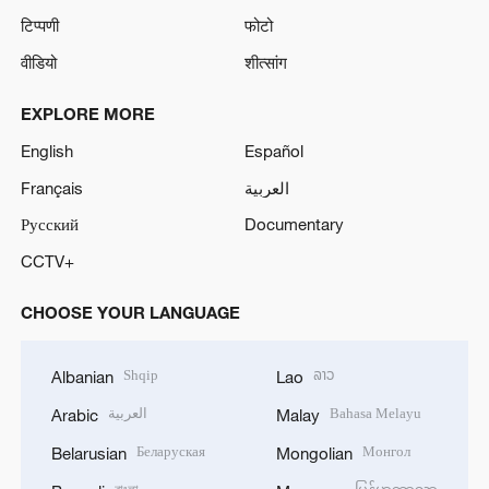
टिप्पणी
फोटो
वीडियो
शीत्सांग
EXPLORE MORE
English
Español
Français
العربية
Русский
Documentary
CCTV+
CHOOSE YOUR LANGUAGE
Shqip
ລາວ
Albanian
Lao
العربية
Bahasa Melayu
Arabic
Malay
Беларуская
Монгол
Belarusian
Mongolian