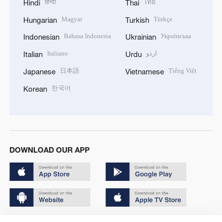
हिन्दी
ไทย
Hindi
Thai
Magyar
Türkçe
Hungarian
Turkish
Bahasa Indonesia
Українська
Indonesian
Ukrainian
Italiano
اردو
Italian
Urdu
日本語
Tiếng Việt
Japanese
Vietnamese
한국어
Korean
DOWNLOAD OUR APP