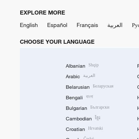
EXPLORE MORE
English
Español
Français
العربية
Ру
CHOOSE YOUR LANGUAGE
Albanian
Shqip
Arabic
العربية
Belarusian
Беларуская
Bengali
বাংলা
Bulgarian
Български
Cambodian
ខ្មែរ
Croatian
Hrvatski
Český