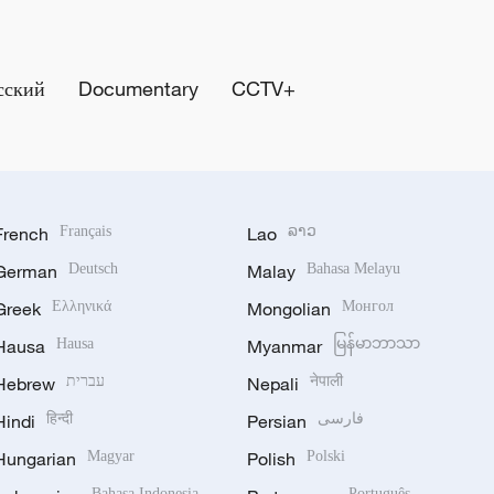
сский
Documentary
CCTV+
French
Français
Lao
ລາວ
German
Deutsch
Malay
Bahasa Melayu
Greek
Ελληνικά
Mongolian
Монгол
Hausa
Hausa
Myanmar
မြန်မာဘာသာ
Hebrew
עברית
Nepali
नेपाली
Hindi
हिन्दी
Persian
فارسی
Hungarian
Magyar
Polish
Polski
Bahasa Indonesia
Português