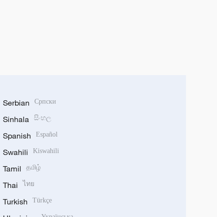
Serbian
Српски
Sinhala
සිංහල
Spanish
Español
Swahili
Kiswahili
Tamil
தமிழ்
Thai
ไทย
Turkish
Türkçe
Українська