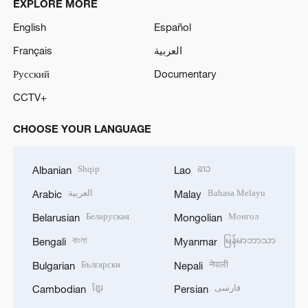
EXPLORE MORE
English
Español
Français
العربية
Русский
Documentary
CCTV+
CHOOSE YOUR LANGUAGE
Shqip
ລາວ
Albanian
Lao
العربية
Bahasa Melayu
Arabic
Malay
Беларуская
Монгол
Belarusian
Mongolian
বাংলা
မြန်မာဘာသာ
Bengali
Myanmar
Български
नेपाली
Bulgarian
Nepali
ខ្មែរ
فارسی
Cambodian
Persian