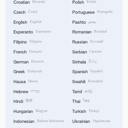
Hrvatski
Polski
Croatian
Polish
Český
Português
Czech
Portuguese
English
پښتو
English
Pashto
Esperanto
Română
Esperanto
Romanian
Filipino
Русский
Filipino
Russian
Français
Српски
French
Serbian
Deutsch
සිංහල
German
Sinhala
Ελληνικά
Español
Greek
Spanish
Hausa
Kiswahili
Hausa
Swahili
עברית
தமிழ்
Hebrew
Tamil
हिन्दी
ไทย
Hindi
Thai
Magyar
Türkçe
Hungarian
Turkish
Bahasa Indonesia
Українська
Indonesian
Ukrainian