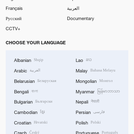
Français
العربية
Русский
Documentary
CCTV+
CHOOSE YOUR LANGUAGE
Shqip
ລາວ
Albanian
Lao
العربية
Bahasa Melayu
Arabic
Malay
Беларуская
Монгол
Belarusian
Mongolian
বাংলা
မြန်မာဘာသာ
Bengali
Myanmar
Български
नेपाली
Bulgarian
Nepali
ខ្មែរ
فارسی
Cambodian
Persian
Hrvatski
Polski
Croatian
Polish
Český
Português
Czech
Portuguese