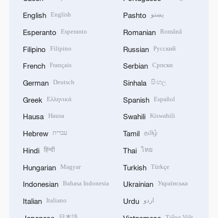
English
پښتو
English
Pashto
Esperanto
Română
Esperanto
Romanian
Filipino
Русский
Filipino
Russian
Français
Српски
French
Serbian
Deutsch
සිංහල
German
Sinhala
Ελληνικά
Español
Greek
Spanish
Hausa
Kiswahili
Hausa
Swahili
עברית
தமிழ்
Hebrew
Tamil
हिन्दी
ไทย
Hindi
Thai
Magyar
Türkçe
Hungarian
Turkish
Bahasa Indonesia
Українська
Indonesian
Ukrainian
Italiano
اردو
Italian
Urdu
日本語
Tiếng Việt
Japanese
Vietnamese