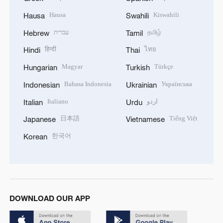
Hausa
Kiswahili
Hausa
Swahili
עברית
தமிழ்
Hebrew
Tamil
हिन्दी
ไทย
Hindi
Thai
Magyar
Türkçe
Hungarian
Turkish
Bahasa Indonesia
Українська
Indonesian
Ukrainian
Italiano
اردو
Italian
Urdu
日本語
Tiếng Việt
Japanese
Vietnamese
한국어
Korean
DOWNLOAD OUR APP