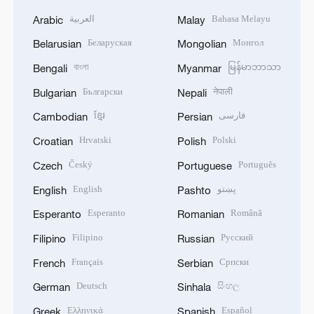
العربية
Bahasa Melayu
Arabic
Malay
Беларуская
Монгол
Belarusian
Mongolian
বাংলা
မြန်မာဘာသာ
Bengali
Myanmar
Български
नेपाली
Bulgarian
Nepali
ខ្មែរ
فارسی
Cambodian
Persian
Hrvatski
Polski
Croatian
Polish
Český
Português
Czech
Portuguese
English
پښتو
English
Pashto
Esperanto
Română
Esperanto
Romanian
Filipino
Русский
Filipino
Russian
Français
Српски
French
Serbian
Deutsch
සිංහල
German
Sinhala
Ελληνικά
Español
Greek
Spanish