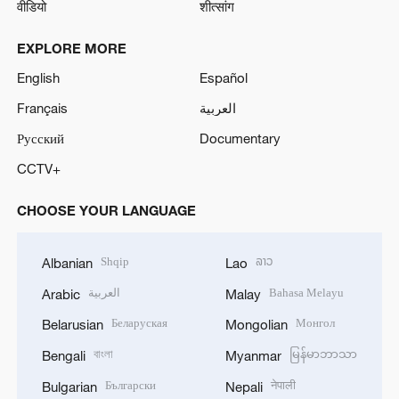
वीडियो
शीत्सांग
EXPLORE MORE
English
Español
Français
العربية
Русский
Documentary
CCTV+
CHOOSE YOUR LANGUAGE
Shqip
ລາວ
Albanian
Lao
العربية
Bahasa Melayu
Arabic
Malay
Беларуская
Монгол
Belarusian
Mongolian
বাংলা
မြန်မာဘာသာ
Bengali
Myanmar
Български
नेपाली
Bulgarian
Nepali