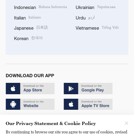
Bahasa Indonesia
Українська
Indonesian
Ukrainian
Italiano
اردو
Italian
Urdu
日本語
Tiếng Việt
Japanese
Vietnamese
한국어
Korean
DOWNLOAD OUR APP
Copyright © 2024 CGTN.
Our Privacy Statement & Cookie Policy
京ICP备20000184号
By continuing to browse our site you agree to our use of cookies, revised