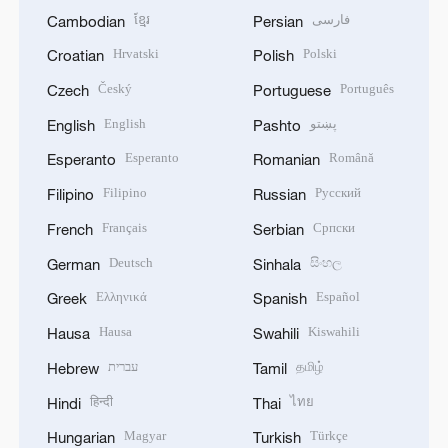
ខ្មែរ
فارسی
Cambodian
Persian
Hrvatski
Polski
Croatian
Polish
Český
Português
Czech
Portuguese
English
پښتو
English
Pashto
Esperanto
Română
Esperanto
Romanian
Filipino
Русский
Filipino
Russian
Français
Српски
French
Serbian
Deutsch
සිංහල
German
Sinhala
Ελληνικά
Español
Greek
Spanish
Hausa
Kiswahili
Hausa
Swahili
עברית
தமிழ்
Hebrew
Tamil
हिन्दी
ไทย
Hindi
Thai
Magyar
Türkçe
Hungarian
Turkish