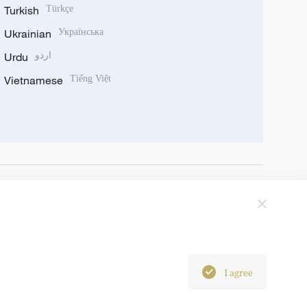
Turkish
Türkçe
Ukrainian
Українська
Urdu
اردو
Vietnamese
Tiếng Việt
I agree
6