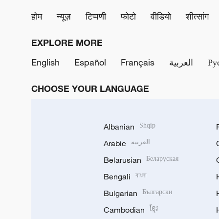
होम
न्यूज़
टिप्पणी
फोटो
वीडियो
शीत्सांग
EXPLORE MORE
English
Español
Français
العربية
Ру
CHOOSE YOUR LANGUAGE
Albanian
Shqip
Arabic
العربية
Belarusian
Беларуская
Bengali
বাংলা
Bulgarian
Български
Cambodian
ខ្មែរ