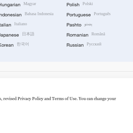
Hungarian
Magyar
Polish
Polski
Indonesian
Bahasa Indonesia
Portuguese
Português
Italian
Italiano
Pashto
پښتو
Japanese
日本語
Romanian
Română
Korean
한국어
Russian
Русский
es, revised Privacy Policy and Terms of Use. You can change your
备 11010502050052号
Disinformation report hotline: 010-8506146