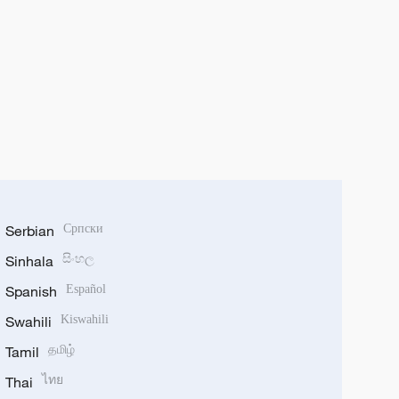
Serbian
Српски
Sinhala
සිංහල
Spanish
Español
Swahili
Kiswahili
Tamil
தமிழ்
Thai
ไทย