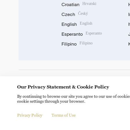
Croatian
Hrvatski
Czech
Český
English
English
Esperanto
Esperanto
Filipino
Filipino
DOWNLOAD OUR APP
Our Privacy Statement & Cookie Policy
By continuing to browse our site you agree to our use of cooki
cookie settings through your browser.
Privacy Policy
Terms of Use
Copyright © 2024 CGTN.
京ICP备20000184号
京公网安