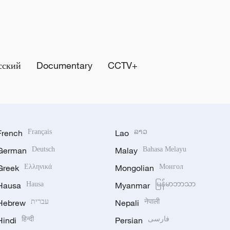
сский
Documentary
CCTV+
French
Français
Lao
ລາວ
German
Deutsch
Malay
Bahasa Melayu
Greek
Ελληνικά
Mongolian
Монгол
Hausa
Hausa
Myanmar
မြန်မာဘာသာ
Hebrew
עברית
Nepali
नेपाली
Hindi
हिन्दी
Persian
فارسی