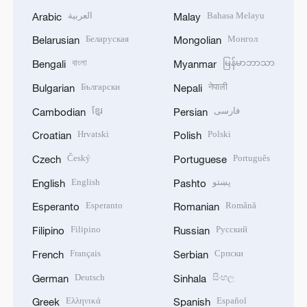
العربية
Bahasa Melayu
Arabic
Malay
Беларуская
Монгол
Belarusian
Mongolian
বাংলা
မြန်မာဘာသာ
Bengali
Myanmar
Български
नेपाली
Bulgarian
Nepali
ខ្មែរ
فارسی
Cambodian
Persian
Hrvatski
Polski
Croatian
Polish
Český
Português
Czech
Portuguese
English
پښتو
English
Pashto
Esperanto
Română
Esperanto
Romanian
Filipino
Русский
Filipino
Russian
Français
Српски
French
Serbian
Deutsch
සිංහල
German
Sinhala
Ελληνικά
Español
Greek
Spanish