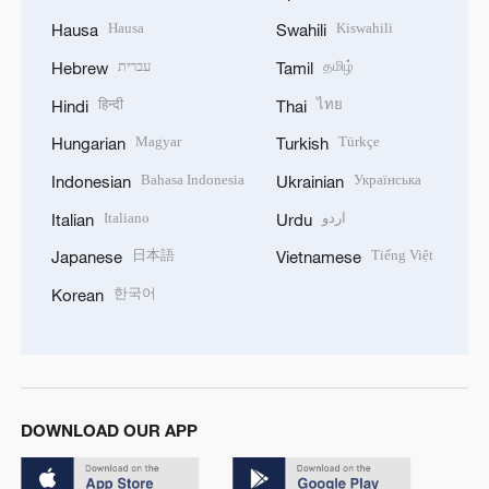
Hausa
Kiswahili
Hausa
Swahili
עברית
தமிழ்
Hebrew
Tamil
हिन्दी
ไทย
Hindi
Thai
Magyar
Türkçe
Hungarian
Turkish
Bahasa Indonesia
Українська
Indonesian
Ukrainian
Italiano
اردو
Italian
Urdu
日本語
Tiếng Việt
Japanese
Vietnamese
한국어
Korean
DOWNLOAD OUR APP