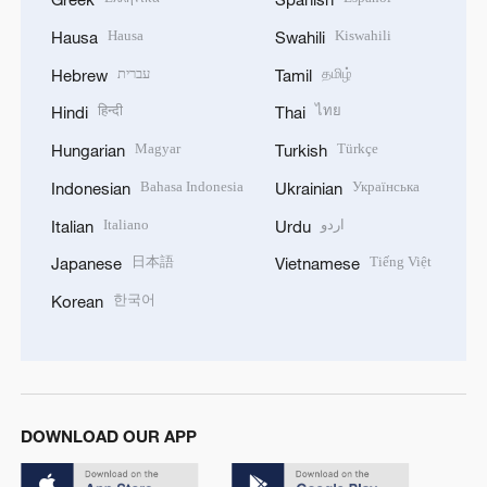
Hausa
Kiswahili
Hausa
Swahili
עברית
தமிழ்
Hebrew
Tamil
हिन्दी
ไทย
Hindi
Thai
Magyar
Türkçe
Hungarian
Turkish
Bahasa Indonesia
Українська
Indonesian
Ukrainian
Italiano
اردو
Italian
Urdu
日本語
Tiếng Việt
Japanese
Vietnamese
한국어
Korean
DOWNLOAD OUR APP