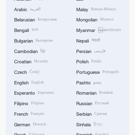
العربية
Bahasa Melayu
Arabic
Malay
Беларуская
Монгол
Belarusian
Mongolian
বাংলা
မြန်မာဘာသာ
Bengali
Myanmar
Български
नेपाली
Bulgarian
Nepali
ខ្មែរ
فارسی
Cambodian
Persian
Hrvatski
Polski
Croatian
Polish
Český
Português
Czech
Portuguese
English
پښتو
English
Pashto
Esperanto
Română
Esperanto
Romanian
Filipino
Русский
Filipino
Russian
Français
Српски
French
Serbian
Deutsch
සිංහල
German
Sinhala
Ελληνικά
Español
Greek
Spanish