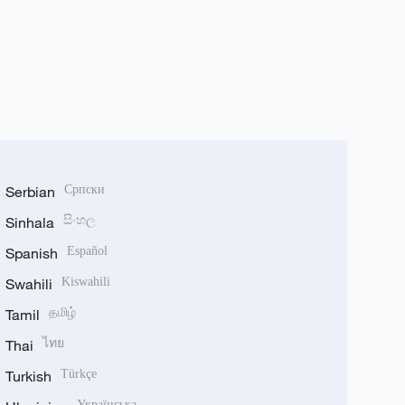
Serbian
Српски
Sinhala
සිංහල
Spanish
Español
Swahili
Kiswahili
Tamil
தமிழ்
Thai
ไทย
Turkish
Türkçe
Українська