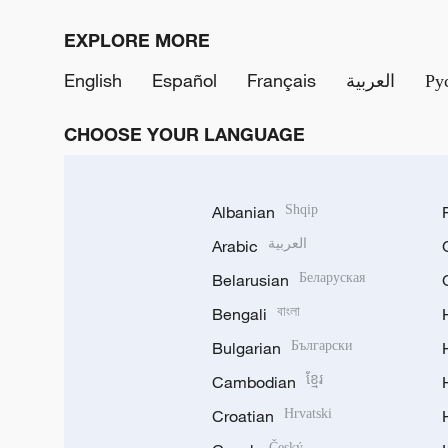
EXPLORE MORE
English
Español
Français
العربية
Ру
CHOOSE YOUR LANGUAGE
Albanian
Shqip
Arabic
العربية
Belarusian
Беларуская
Bengali
বাংলা
Bulgarian
Български
Cambodian
ខ្មែរ
Croatian
Hrvatski
Český