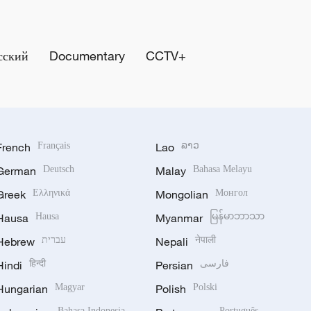
сский
Documentary
CCTV+
French
Français
Lao
ລາວ
German
Deutsch
Malay
Bahasa Melayu
Greek
Ελληνικά
Mongolian
Монгол
Hausa
Hausa
Myanmar
မြန်မာဘာသာ
Hebrew
עברית
Nepali
नेपाली
Hindi
हिन्दी
Persian
فارسی
Hungarian
Magyar
Polish
Polski
Bahasa Indonesia
Português