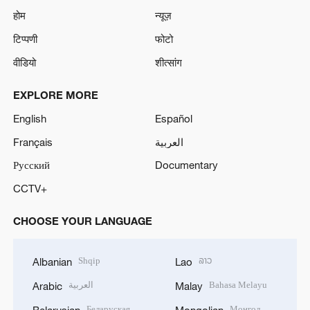
होम
न्यूज़
टिप्पणी
फोटो
वीडियो
शीत्सांग
EXPLORE MORE
English
Español
Français
العربية
Русский
Documentary
CCTV+
CHOOSE YOUR LANGUAGE
Shqip
ລາວ
Albanian
Lao
العربية
Bahasa Melayu
Arabic
Malay
Беларуская
Монгол
Belarusian
Mongolian