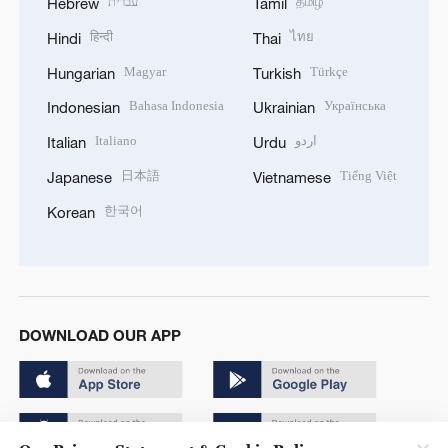
עברית
தமிழ்
Hebrew
Tamil
हिन्दी
ไทย
Hindi
Thai
Magyar
Türkçe
Hungarian
Turkish
Bahasa Indonesia
Українська
Indonesian
Ukrainian
Italiano
اردو
Italian
Urdu
日本語
Tiếng Việt
Japanese
Vietnamese
한국어
Korean
DOWNLOAD OUR APP