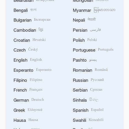
বাংলা
မြန်မာဘာသာ
Bengali
Myanmar
Български
नेपाली
Bulgarian
Nepali
ខ្មែរ
فارسی
Cambodian
Persian
Hrvatski
Polski
Croatian
Polish
Český
Português
Czech
Portuguese
English
پښتو
English
Pashto
Esperanto
Română
Esperanto
Romanian
Filipino
Русский
Filipino
Russian
Français
Српски
French
Serbian
Deutsch
සිංහල
German
Sinhala
Ελληνικά
Español
Greek
Spanish
Hausa
Kiswahili
Hausa
Swahili