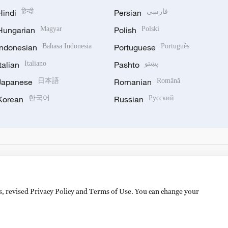
Hindi
हिन्दी
Persian
فارسی
Hungarian
Magyar
Polish
Polski
Indonesian
Bahasa Indonesia
Portuguese
Português
Italian
Italiano
Pashto
پښتو
Japanese
日本語
Romanian
Română
Korean
한국어
Russian
Русский
es, revised Privacy Policy and Terms of Use. You can change your
备 11010502050052号
Disinformation report hotline: 010-8506146