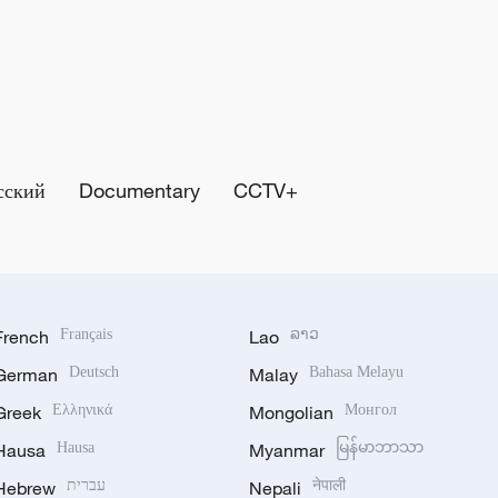
сский
Documentary
CCTV+
French
Français
Lao
ລາວ
German
Deutsch
Malay
Bahasa Melayu
Greek
Ελληνικά
Mongolian
Монгол
Hausa
Hausa
Myanmar
မြန်မာဘာသာ
Hebrew
עברית
Nepali
नेपाली