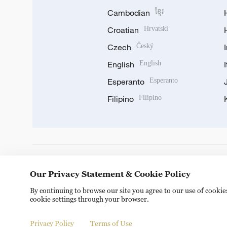
Cambodian
ខ្មែរ
Croatian
Hrvatski
Czech
Český
English
English
Esperanto
Esperanto
Filipino
Filipino
DOWNLOAD OUR APP
Our Privacy Statement & Cookie Policy
By continuing to browse our site you agree to our use of cooki
cookie settings through your browser.
Privacy Policy
Terms of Use
Copyright © 2024 CGTN.
京ICP备20000184号
京公网安