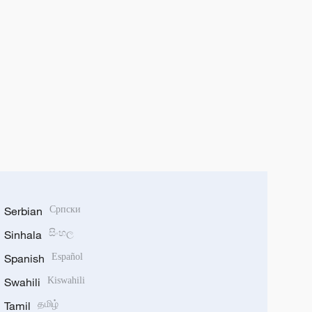
Serbian
Српски
Sinhala
සිංහල
Spanish
Español
Swahili
Kiswahili
Tamil
தமிழ்