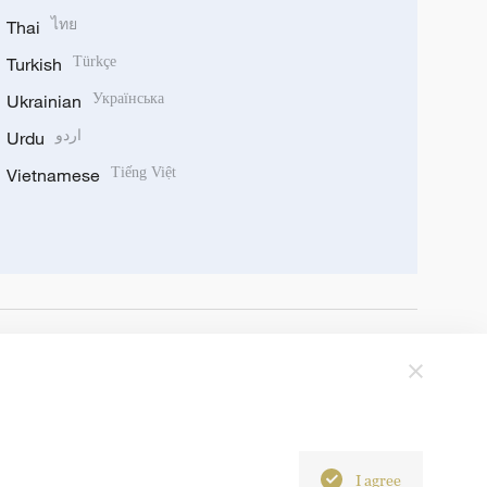
Thai
ไทย
Turkish
Türkçe
Ukrainian
Українська
Urdu
اردو
Vietnamese
Tiếng Việt
I agree
6