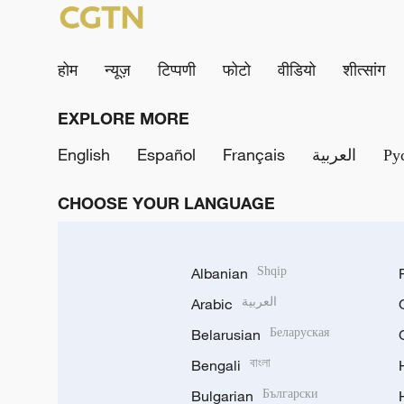
होम
न्यूज़
टिप्पणी
फोटो
वीडियो
शीत्सांग
EXPLORE MORE
English
Español
Français
العربية
Ру
CHOOSE YOUR LANGUAGE
Albanian
Shqip
Arabic
العربية
Belarusian
Беларуская
Bengali
বাংলা
Bulgarian
Български