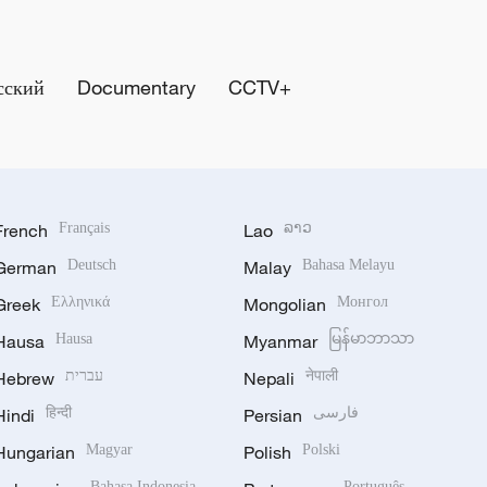
сский
Documentary
CCTV+
French
Français
Lao
ລາວ
German
Deutsch
Malay
Bahasa Melayu
Greek
Ελληνικά
Mongolian
Монгол
Hausa
Hausa
Myanmar
မြန်မာဘာသာ
Hebrew
עברית
Nepali
नेपाली
Hindi
हिन्दी
Persian
فارسی
Hungarian
Magyar
Polish
Polski
Bahasa Indonesia
Português