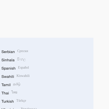
Serbian
Српски
Sinhala
සිංහල
Spanish
Español
Swahili
Kiswahili
Tamil
தமிழ்
Thai
ไทย
Turkish
Türkçe
Українська