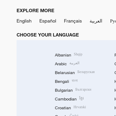
EXPLORE MORE
English
Español
Français
العربية
Ру
CHOOSE YOUR LANGUAGE
Albanian
Shqip
Arabic
العربية
Belarusian
Беларуская
Bengali
বাংলা
Bulgarian
Български
Cambodian
ខ្មែរ
Croatian
Hrvatski
Český