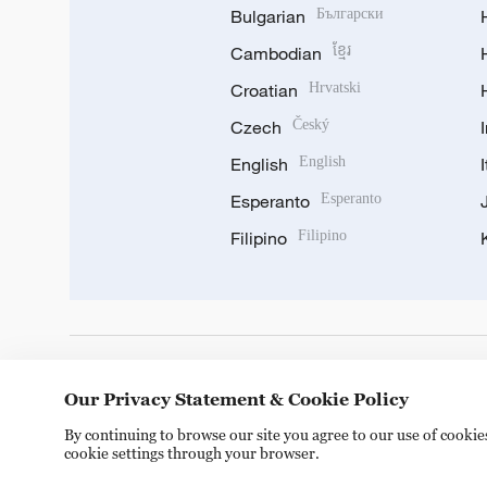
Bulgarian
Български
Cambodian
ខ្មែរ
Croatian
Hrvatski
Czech
Český
English
English
Esperanto
Esperanto
Filipino
Filipino
DOWNLOAD OUR APP
Our Privacy Statement & Cookie Policy
By continuing to browse our site you agree to our use of cooki
cookie settings through your browser.