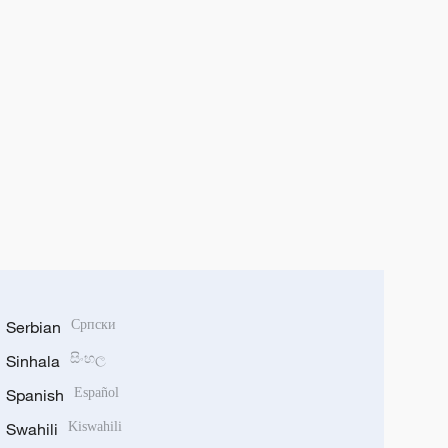
Serbian
Српски
Sinhala
සිංහල
Spanish
Español
Swahili
Kiswahili