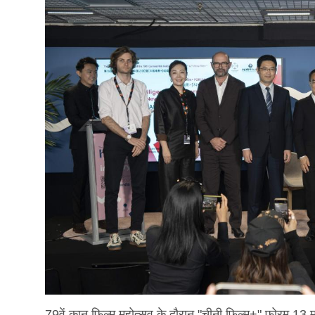
79वें कान फ़िल्म महोत्सव के दौरान "चीनी फिल्म+" फोरम 1