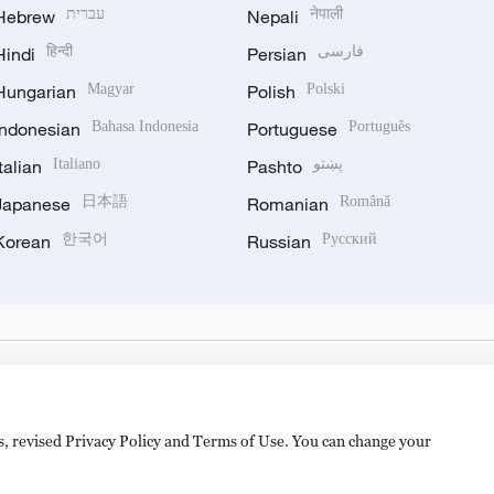
Hebrew
עברית
Nepali
नेपाली
Hindi
हिन्दी
Persian
فارسی
Hungarian
Magyar
Polish
Polski
Indonesian
Bahasa Indonesia
Portuguese
Português
Italian
Italiano
Pashto
پښتو
Japanese
日本語
Romanian
Română
Korean
한국어
Russian
Русский
es, revised Privacy Policy and Terms of Use. You can change your