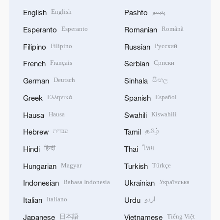
English
پښتو
English
Pashto
Esperanto
Română
Esperanto
Romanian
Filipino
Русский
Filipino
Russian
Français
Српски
French
Serbian
Deutsch
සිංහල
German
Sinhala
Ελληνικά
Español
Greek
Spanish
Hausa
Kiswahili
Hausa
Swahili
עברית
தமிழ்
Hebrew
Tamil
हिन्दी
ไทย
Hindi
Thai
Magyar
Türkçe
Hungarian
Turkish
Bahasa Indonesia
Українська
Indonesian
Ukrainian
Italiano
اردو
Italian
Urdu
日本語
Tiếng Việt
Japanese
Vietnamese