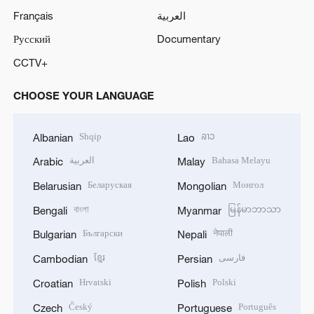
Français
العربية
Русский
Documentary
CCTV+
CHOOSE YOUR LANGUAGE
Shqip
ລາວ
Albanian
Lao
العربية
Bahasa Melayu
Arabic
Malay
Беларуская
Монгол
Belarusian
Mongolian
বাংলা
မြန်မာဘာသာ
Bengali
Myanmar
Български
नेपाली
Bulgarian
Nepali
ខ្មែរ
فارسی
Cambodian
Persian
Hrvatski
Polski
Croatian
Polish
Český
Português
Czech
Portuguese