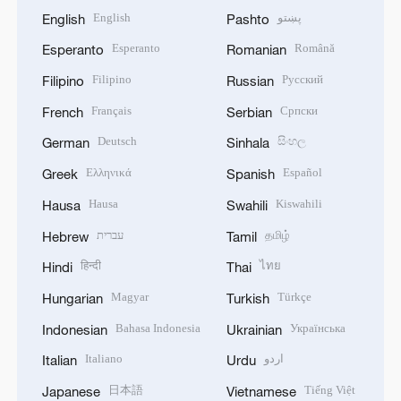
English
پښتو
English
Pashto
Esperanto
Română
Esperanto
Romanian
Filipino
Русский
Filipino
Russian
Français
Српски
French
Serbian
Deutsch
සිංහල
German
Sinhala
Ελληνικά
Español
Greek
Spanish
Hausa
Kiswahili
Hausa
Swahili
עברית
தமிழ்
Hebrew
Tamil
हिन्दी
ไทย
Hindi
Thai
Magyar
Türkçe
Hungarian
Turkish
Bahasa Indonesia
Українська
Indonesian
Ukrainian
Italiano
اردو
Italian
Urdu
日本語
Tiếng Việt
Japanese
Vietnamese