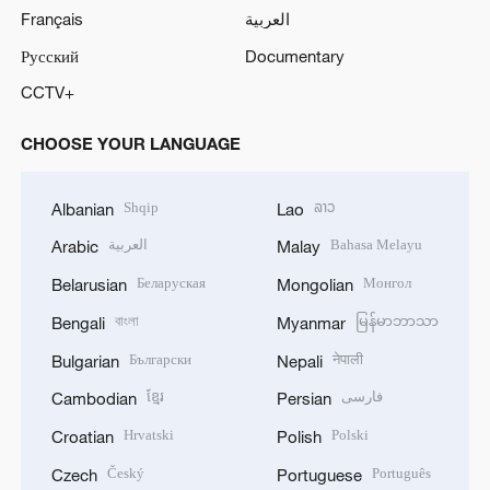
Français
العربية
Русский
Documentary
CCTV+
CHOOSE YOUR LANGUAGE
Shqip
ລາວ
Albanian
Lao
العربية
Bahasa Melayu
Arabic
Malay
Беларуская
Монгол
Belarusian
Mongolian
বাংলা
မြန်မာဘာသာ
Bengali
Myanmar
Български
नेपाली
Bulgarian
Nepali
ខ្មែរ
فارسی
Cambodian
Persian
Hrvatski
Polski
Croatian
Polish
Český
Português
Czech
Portuguese