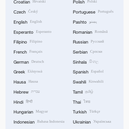
Hrvatski
Polski
Croatian
Polish
Český
Português
Czech
Portuguese
English
پښتو
English
Pashto
Esperanto
Română
Esperanto
Romanian
Filipino
Русский
Filipino
Russian
Français
Српски
French
Serbian
Deutsch
සිංහල
German
Sinhala
Ελληνικά
Español
Greek
Spanish
Hausa
Kiswahili
Hausa
Swahili
עברית
தமிழ்
Hebrew
Tamil
हिन्दी
ไทย
Hindi
Thai
Magyar
Türkçe
Hungarian
Turkish
Bahasa Indonesia
Українська
Indonesian
Ukrainian