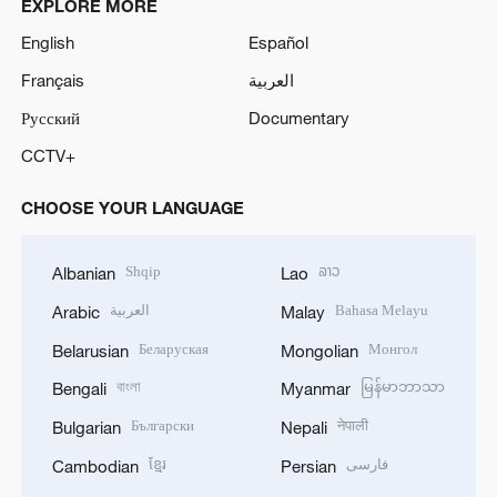
EXPLORE MORE
English
Español
Français
العربية
Русский
Documentary
CCTV+
CHOOSE YOUR LANGUAGE
Shqip
ລາວ
Albanian
Lao
العربية
Bahasa Melayu
Arabic
Malay
Беларуская
Монгол
Belarusian
Mongolian
বাংলা
မြန်မာဘာသာ
Bengali
Myanmar
Български
नेपाली
Bulgarian
Nepali
ខ្មែរ
فارسی
Cambodian
Persian