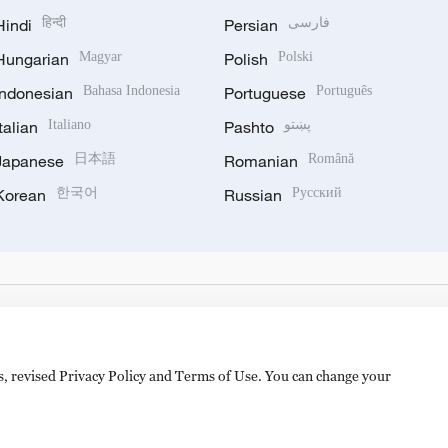
Hindi
हिन्दी
Persian
فارسی
Hungarian
Magyar
Polish
Polski
Indonesian
Bahasa Indonesia
Portuguese
Português
Italian
Italiano
Pashto
پښتو
Japanese
日本語
Romanian
Română
Korean
한국어
Russian
Русский
es, revised Privacy Policy and Terms of Use. You can change your
备 11010502050052号
Disinformation report hotline: 010-8506146