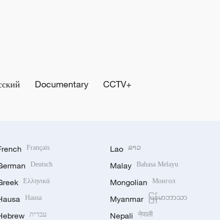
сский
Documentary
CCTV+
French
Français
Lao
ລາວ
German
Deutsch
Malay
Bahasa Melayu
Greek
Ελληνικά
Mongolian
Монгол
Hausa
Hausa
Myanmar
မြန်မာဘာသာ
Hebrew
עברית
Nepali
नेपाली