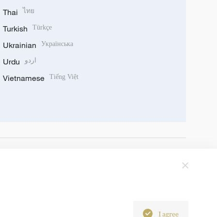
Thai
ไทย
Turkish
Türkçe
Ukrainian
Українська
Urdu
اردو
Vietnamese
Tiếng Việt
I agree
6