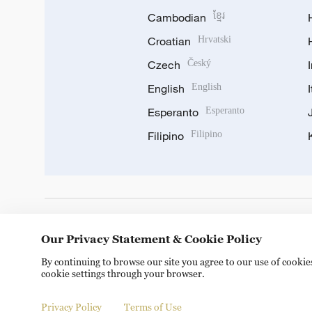
Cambodian
ខ្មែរ
Croatian
Hrvatski
Czech
Český
English
English
Esperanto
Esperanto
Filipino
Filipino
DOWNLOAD OUR APP
Our Privacy Statement & Cookie Policy
By continuing to browse our site you agree to our use of cooki
cookie settings through your browser.
Privacy Policy
Terms of Use
Copyright © 2024 CGTN.
京ICP备20000184号
京公网安