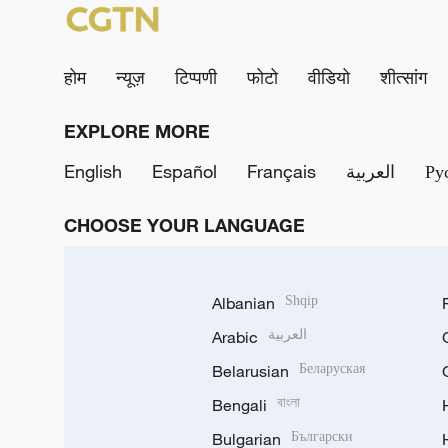
होम
न्यूज़
टिप्पणी
फोटो
वीडियो
शीत्सांग
EXPLORE MORE
English
Español
Français
العربية
Ру
CHOOSE YOUR LANGUAGE
Albanian
Shqip
Arabic
العربية
Belarusian
Беларуская
Bengali
বাংলা
Bulgarian
Български