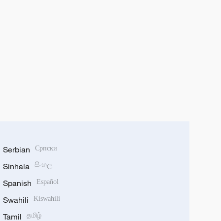
Serbian
Српски
Sinhala
සිංහල
Spanish
Español
Swahili
Kiswahili
Tamil
தமிழ்