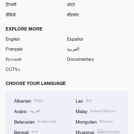
टिप्पणी
फोटो
वीडियो
शीत्सांग
EXPLORE MORE
English
Español
Français
العربية
Русский
Documentary
CCTV+
CHOOSE YOUR LANGUAGE
Shqip
ລາວ
Albanian
Lao
العربية
Bahasa Melayu
Arabic
Malay
Беларуская
Монгол
Belarusian
Mongolian
বাংলা
မြန်မာဘာသာ
Bengali
Myanmar