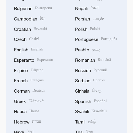
Български
नेपाली
Bulgarian
Nepali
ខ្មែរ
فارسی
Cambodian
Persian
Hrvatski
Polski
Croatian
Polish
Český
Português
Czech
Portuguese
English
پښتو
English
Pashto
Esperanto
Română
Esperanto
Romanian
Filipino
Русский
Filipino
Russian
Français
Српски
French
Serbian
Deutsch
සිංහල
German
Sinhala
Ελληνικά
Español
Greek
Spanish
Hausa
Kiswahili
Hausa
Swahili
עברית
தமிழ்
Hebrew
Tamil
हिन्दी
ไทย
Hindi
Thai