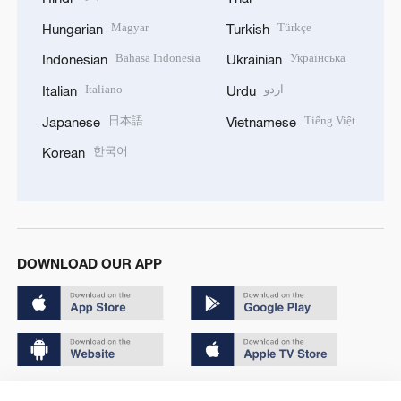
Magyar
Türkçe
Hungarian
Turkish
Bahasa Indonesia
Українська
Indonesian
Ukrainian
Italiano
اردو
Italian
Urdu
日本語
Tiếng Việt
Japanese
Vietnamese
한국어
Korean
DOWNLOAD OUR APP
Copyright © 2024 CGTN.