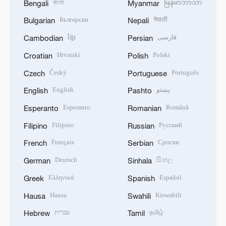
বাংলা
မြန်မာဘာသာ
Bengali
Myanmar
Български
नेपाली
Bulgarian
Nepali
ខ្មែរ
فارسی
Cambodian
Persian
Hrvatski
Polski
Croatian
Polish
Český
Português
Czech
Portuguese
English
پښتو
English
Pashto
Esperanto
Română
Esperanto
Romanian
Filipino
Русский
Filipino
Russian
Français
Српски
French
Serbian
Deutsch
සිංහල
German
Sinhala
Ελληνικά
Español
Greek
Spanish
Hausa
Kiswahili
Hausa
Swahili
עברית
தமிழ்
Hebrew
Tamil