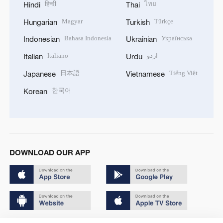
हिन्दी
ไทย
Hindi
Thai
Magyar
Türkçe
Hungarian
Turkish
Bahasa Indonesia
Українська
Indonesian
Ukrainian
Italiano
اردو
Italian
Urdu
日本語
Tiếng Việt
Japanese
Vietnamese
한국어
Korean
DOWNLOAD OUR APP