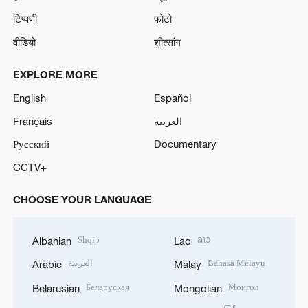
टिप्पणी
फोटो
वीडियो
शीत्सांग
EXPLORE MORE
English
Español
Français
العربية
Русский
Documentary
CCTV+
CHOOSE YOUR LANGUAGE
Shqip
ລາວ
Albanian
Lao
العربية
Bahasa Melayu
Arabic
Malay
Беларуская
Монгол
Belarusian
Mongolian