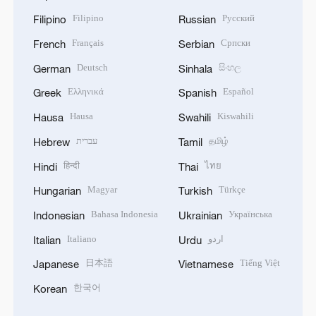
Filipino
Русский
Filipino
Russian
Français
Српски
French
Serbian
Deutsch
සිංහල
German
Sinhala
Ελληνικά
Español
Greek
Spanish
Hausa
Kiswahili
Hausa
Swahili
עברית
தமிழ்
Hebrew
Tamil
हिन्दी
ไทย
Hindi
Thai
Magyar
Türkçe
Hungarian
Turkish
Bahasa Indonesia
Українська
Indonesian
Ukrainian
Italiano
اردو
Italian
Urdu
日本語
Tiếng Việt
Japanese
Vietnamese
한국어
Korean