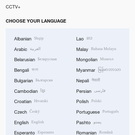
CCTV+
CHOOSE YOUR LANGUAGE
Shqip
ລາວ
Albanian
Lao
العربية
Bahasa Melayu
Arabic
Malay
Беларуская
Монгол
Belarusian
Mongolian
বাংলা
မြန်မာဘာသာ
Bengali
Myanmar
Български
नेपाली
Bulgarian
Nepali
ខ្មែរ
فارسی
Cambodian
Persian
Hrvatski
Polski
Croatian
Polish
Český
Português
Czech
Portuguese
English
پښتو
English
Pashto
Esperanto
Română
Esperanto
Romanian