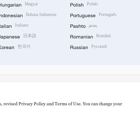
Hungarian
Magyar
Polish
Polski
Indonesian
Bahasa Indonesia
Portuguese
Português
Italian
Italiano
Pashto
پښتو
Japanese
日本語
Romanian
Română
Korean
한국어
Russian
Русский
es, revised Privacy Policy and Terms of Use. You can change your
备 11010502050052号
Disinformation report hotline: 010-8506146