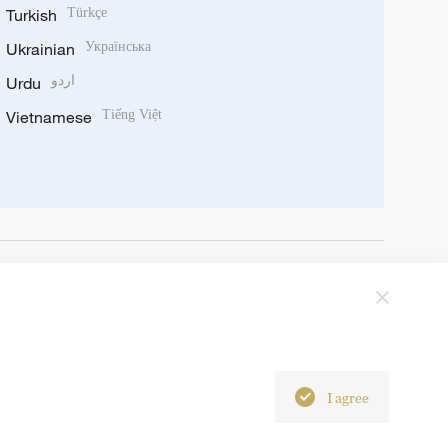
Turkish
Türkçe
Ukrainian
Українська
Urdu
اردو
Vietnamese
Tiếng Việt
I agree
6