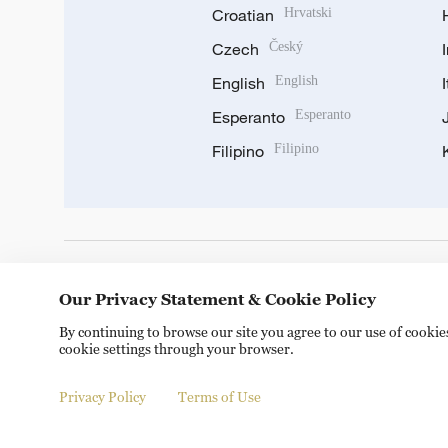
Croatian
Hrvatski
Czech
Český
English
English
Esperanto
Esperanto
Filipino
Filipino
DOWNLOAD OUR APP
Our Privacy Statement & Cookie Policy
By continuing to browse our site you agree to our use of cooki
cookie settings through your browser.
Privacy Policy
Terms of Use
Copyright © 2024 CGTN.
京ICP备20000184号
京公网安