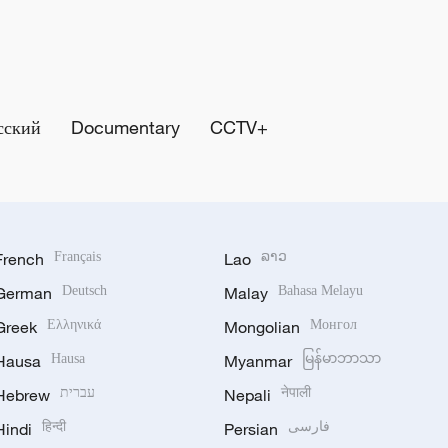
сский
Documentary
CCTV+
French
Français
Lao
ລາວ
German
Deutsch
Malay
Bahasa Melayu
Greek
Ελληνικά
Mongolian
Монгол
Hausa
Hausa
Myanmar
မြန်မာဘာသာ
Hebrew
עברית
Nepali
नेपाली
Hindi
हिन्दी
Persian
فارسی