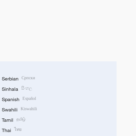
Serbian
Српски
Sinhala
සිංහල
Spanish
Español
Swahili
Kiswahili
Tamil
தமிழ்
Thai
ไทย