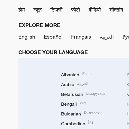
होम
न्यूज़
टिप्पणी
फोटो
वीडियो
शीत्सांग
EXPLORE MORE
English
Español
Français
العربية
Ру
CHOOSE YOUR LANGUAGE
Albanian
Shqip
Arabic
العربية
Belarusian
Беларуская
Bengali
বাংলা
Bulgarian
Български
Cambodian
ខ្មែរ