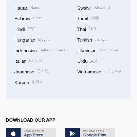
Hausa
Kiswahili
Hausa
Swahili
עברית
தமிழ்
Hebrew
Tamil
हिन्दी
ไทย
Hindi
Thai
Magyar
Türkçe
Hungarian
Turkish
Bahasa Indonesia
Українська
Indonesian
Ukrainian
Italiano
اردو
Italian
Urdu
日本語
Tiếng Việt
Japanese
Vietnamese
한국어
Korean
DOWNLOAD OUR APP