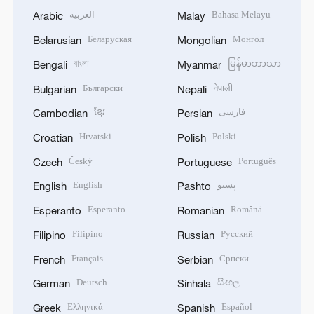
العربية
Bahasa Melayu
Arabic
Malay
Беларуская
Монгол
Belarusian
Mongolian
বাংলা
မြန်မာဘာသာ
Bengali
Myanmar
Български
नेपाली
Bulgarian
Nepali
ខ្មែរ
فارسی
Cambodian
Persian
Hrvatski
Polski
Croatian
Polish
Český
Português
Czech
Portuguese
English
پښتو
English
Pashto
Esperanto
Română
Esperanto
Romanian
Filipino
Русский
Filipino
Russian
Français
Српски
French
Serbian
Deutsch
සිංහල
German
Sinhala
Ελληνικά
Español
Greek
Spanish