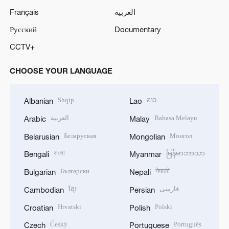
Français
العربية
Русский
Documentary
CCTV+
CHOOSE YOUR LANGUAGE
Shqip
ລາວ
Albanian
Lao
العربية
Bahasa Melayu
Arabic
Malay
Беларуская
Монгол
Belarusian
Mongolian
বাংলা
မြန်မာဘာသာ
Bengali
Myanmar
Български
नेपाली
Bulgarian
Nepali
ខ្មែរ
فارسی
Cambodian
Persian
Hrvatski
Polski
Croatian
Polish
Český
Português
Czech
Portuguese