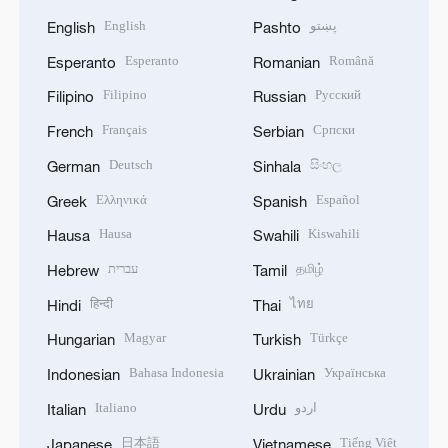
English
پښتو
English
Pashto
Esperanto
Română
Esperanto
Romanian
Filipino
Русский
Filipino
Russian
Français
Српски
French
Serbian
Deutsch
සිංහල
German
Sinhala
Ελληνικά
Español
Greek
Spanish
Hausa
Kiswahili
Hausa
Swahili
עברית
தமிழ்
Hebrew
Tamil
हिन्दी
ไทย
Hindi
Thai
Magyar
Türkçe
Hungarian
Turkish
Bahasa Indonesia
Українська
Indonesian
Ukrainian
Italiano
اردو
Italian
Urdu
日本語
Tiếng Việt
Japanese
Vietnamese