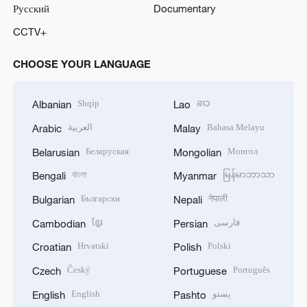
Русский
Documentary
CCTV+
CHOOSE YOUR LANGUAGE
Shqip
ລາວ
Albanian
Lao
العربية
Bahasa Melayu
Arabic
Malay
Беларуская
Монгол
Belarusian
Mongolian
বাংলা
မြန်မာဘာသာ
Bengali
Myanmar
Български
नेपाली
Bulgarian
Nepali
ខ្មែរ
فارسی
Cambodian
Persian
Hrvatski
Polski
Croatian
Polish
Český
Português
Czech
Portuguese
English
پښتو
English
Pashto