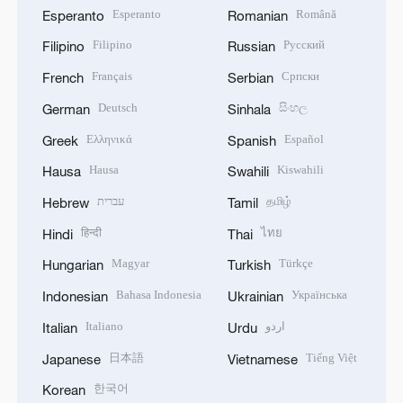
Esperanto
Română
Esperanto
Romanian
Filipino
Русский
Filipino
Russian
Français
Српски
French
Serbian
Deutsch
සිංහල
German
Sinhala
Ελληνικά
Español
Greek
Spanish
Hausa
Kiswahili
Hausa
Swahili
עברית
தமிழ்
Hebrew
Tamil
हिन्दी
ไทย
Hindi
Thai
Magyar
Türkçe
Hungarian
Turkish
Bahasa Indonesia
Українська
Indonesian
Ukrainian
Italiano
اردو
Italian
Urdu
日本語
Tiếng Việt
Japanese
Vietnamese
한국어
Korean