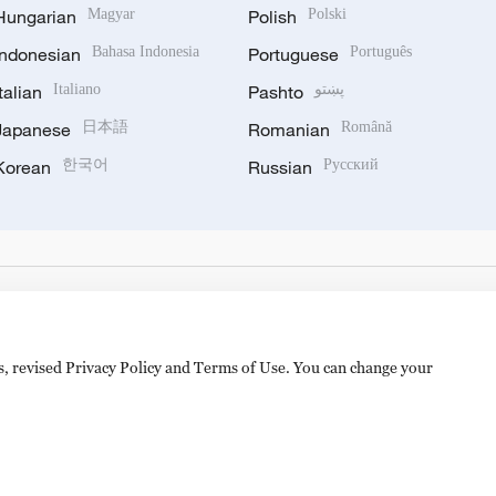
Hungarian
Magyar
Polish
Polski
Indonesian
Bahasa Indonesia
Portuguese
Português
Italian
Italiano
Pashto
پښتو
Japanese
日本語
Romanian
Română
Korean
한국어
Russian
Русский
es, revised Privacy Policy and Terms of Use. You can change your
备 11010502050052号
Disinformation report hotline: 010-8506146