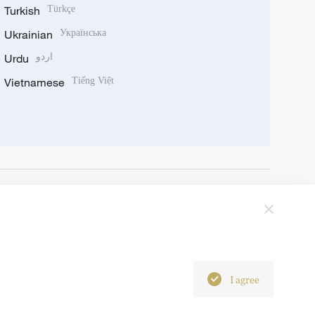
Turkish
Türkçe
Ukrainian
Українська
Urdu
اردو
Vietnamese
Tiếng Việt
I agree
6