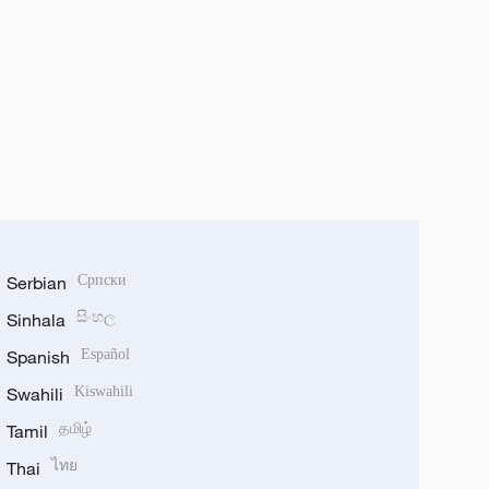
Serbian
Српски
Sinhala
සිංහල
Spanish
Español
Swahili
Kiswahili
Tamil
தமிழ்
Thai
ไทย