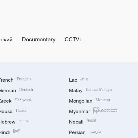
сский
Documentary
CCTV+
French
Français
Lao
ລາວ
German
Deutsch
Malay
Bahasa Melayu
Greek
Ελληνικά
Mongolian
Монгол
Hausa
Hausa
Myanmar
မြန်မာဘာသာ
Hebrew
עברית
Nepali
नेपाली
Hindi
हिन्दी
Persian
فارسی