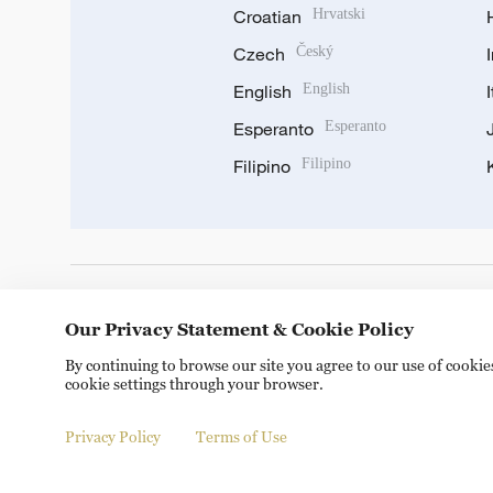
Croatian
Hrvatski
Czech
Český
English
English
Esperanto
Esperanto
Filipino
Filipino
DOWNLOAD OUR APP
Our Privacy Statement & Cookie Policy
By continuing to browse our site you agree to our use of cooki
cookie settings through your browser.
Privacy Policy
Terms of Use
Copyright © 2024 CGTN.
京ICP备20000184号
京公网安