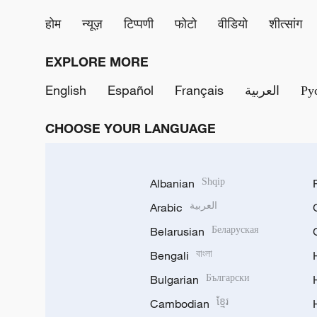
होम
न्यूज़
टिप्पणी
फोटो
वीडियो
शीत्सांग
EXPLORE MORE
English
Español
Français
العربية
Ру
CHOOSE YOUR LANGUAGE
Albanian
Shqip
Arabic
العربية
Belarusian
Беларуская
Bengali
বাংলা
Bulgarian
Български
Cambodian
ខ្មែរ