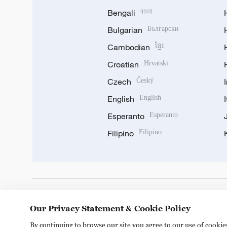
Bengali
বাংলা
Bulgarian
Български
Cambodian
ខ្មែរ
Croatian
Hrvatski
Czech
Český
English
English
Esperanto
Esperanto
Filipino
Filipino
DOWNLOAD OUR APP
Our Privacy Statement & Cookie Policy
By continuing to browse our site you agree to our use of cooki