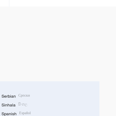
Serbian
Српски
Sinhala
සිංහල
Spanish
Español