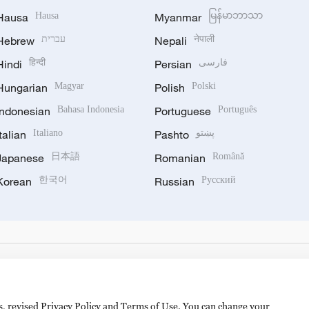
Hausa
Hausa
Myanmar
မြန်မာဘာသာ
Hebrew
עברית
Nepali
नेपाली
Hindi
हिन्दी
Persian
فارسی
Hungarian
Magyar
Polish
Polski
Indonesian
Bahasa Indonesia
Portuguese
Português
Italian
Italiano
Pashto
پښتو
Japanese
日本語
Romanian
Română
Korean
한국어
Russian
Русский
es, revised Privacy Policy and Terms of Use. You can change your