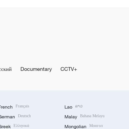
сский
Documentary
CCTV+
French
Français
Lao
ລາວ
German
Deutsch
Malay
Bahasa Melayu
Greek
Ελληνικά
Mongolian
Монгол