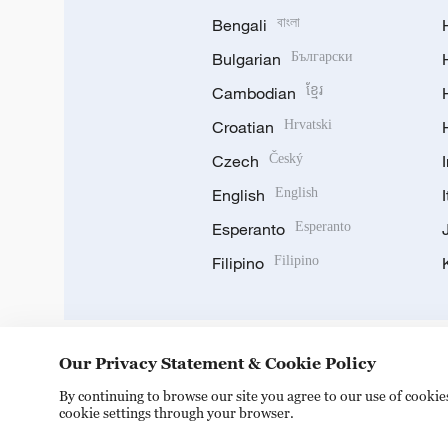
Bengali
বাংলা
Bulgarian
Български
Cambodian
ខ្មែរ
Croatian
Hrvatski
Czech
Český
English
English
Esperanto
Esperanto
Filipino
Filipino
Our Privacy Statement & Cookie Policy
DOWNLOAD OUR APP
By continuing to browse our site you agree to our use of cooki
cookie settings through your browser.