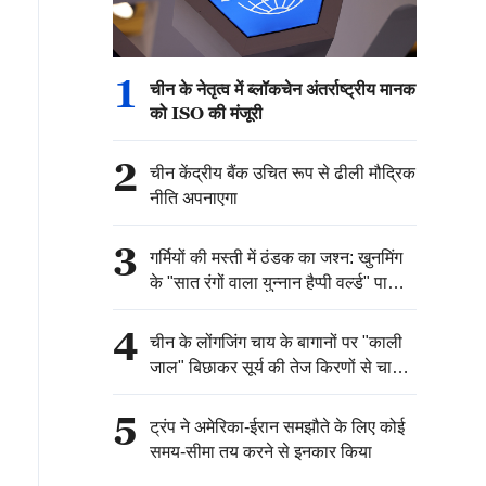
1
चीन के नेतृत्व में ब्लॉकचेन अंतर्राष्ट्रीय मानक
को ISO की मंजूरी
2
चीन केंद्रीय बैंक उचित रूप से ढीली मौद्रिक
नीति अपनाएगा
3
गर्मियों की मस्ती में ठंडक का जश्न: खुनमिंग
के "सात रंगों वाला युन्नान हैप्पी वर्ल्ड" पार्क में
भव्य जल छिड़काव उत्सव आयोजित
4
चीन के लोंगजिंग चाय के बागानों पर "काली
जाल" बिछाकर सूर्य की तेज किरणों से चाय
के पौधों को बचाया जा रहा है
5
ट्रंप ने अमेरिका-ईरान समझौते के लिए कोई
समय-सीमा तय करने से इनकार किया