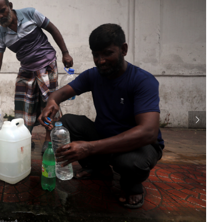
2 
लग