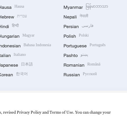
Hausa
Hausa
Myanmar
မြန်မာဘာသာ
Hebrew
עברית
Nepali
नेपाली
Hindi
हिन्दी
Persian
فارسی
Hungarian
Magyar
Polish
Polski
Indonesian
Bahasa Indonesia
Portuguese
Português
Italian
Italiano
Pashto
پښتو
Japanese
日本語
Romanian
Română
Korean
한국어
Russian
Русский
es, revised Privacy Policy and Terms of Use. You can change your