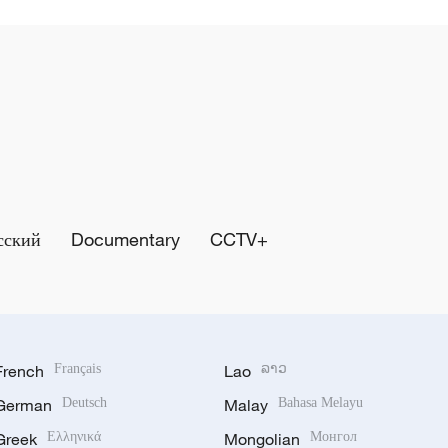
сский
Documentary
CCTV+
French
Français
Lao
ລາວ
German
Deutsch
Malay
Bahasa Melayu
Greek
Ελληνικά
Mongolian
Монгол