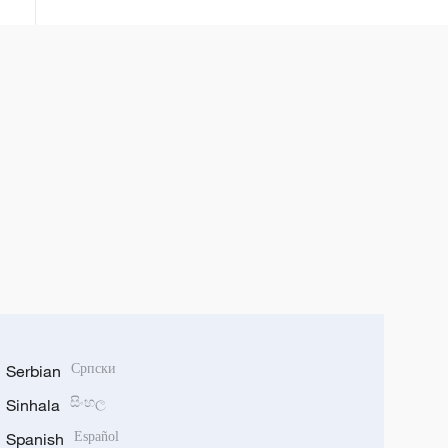
Serbian
Српски
Sinhala
සිංහල
Spanish
Español