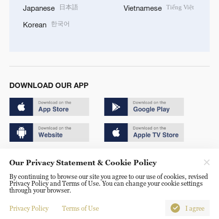
日本語
Tiếng Việt
Japanese
Vietnamese
한국어
Korean
DOWNLOAD OUR APP
Copyright © 2024 CGTN.
Our Privacy Statement & Cookie Policy
京ICP备20000184号
By continuing to browse our site you agree to our use of cookies, revised
Privacy Policy and Terms of Use. You can change your cookie settings
京公网安备 11010502050052号
through your browser.
Disinformation report hotline: 010-85061466
Privacy Policy
Terms of Use
I agree