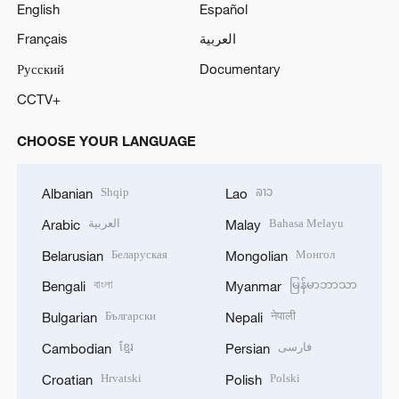
English
Español
Français
العربية
Русский
Documentary
CCTV+
CHOOSE YOUR LANGUAGE
Shqip
ລາວ
Albanian
Lao
العربية
Bahasa Melayu
Arabic
Malay
Беларуская
Монгол
Belarusian
Mongolian
বাংলা
မြန်မာဘာသာ
Bengali
Myanmar
Български
नेपाली
Bulgarian
Nepali
ខ្មែរ
فارسی
Cambodian
Persian
Hrvatski
Polski
Croatian
Polish