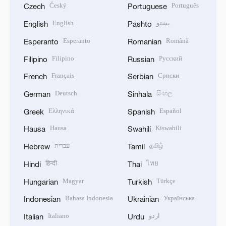
Český
Português
Czech
Portuguese
English
پښتو
English
Pashto
Esperanto
Română
Esperanto
Romanian
Filipino
Русский
Filipino
Russian
Français
Српски
French
Serbian
Deutsch
සිංහල
German
Sinhala
Ελληνικά
Español
Greek
Spanish
Hausa
Kiswahili
Hausa
Swahili
עברית
தமிழ்
Hebrew
Tamil
हिन्दी
ไทย
Hindi
Thai
Magyar
Türkçe
Hungarian
Turkish
Bahasa Indonesia
Українська
Indonesian
Ukrainian
Italiano
اردو
Italian
Urdu