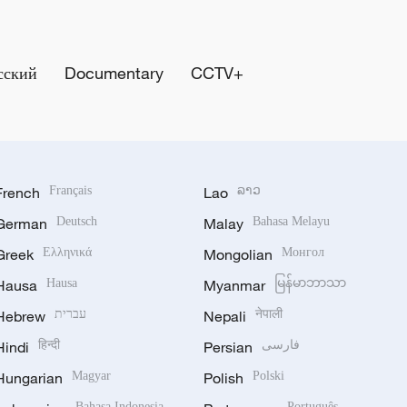
сский
Documentary
CCTV+
French
Français
Lao
ລາວ
German
Deutsch
Malay
Bahasa Melayu
Greek
Ελληνικά
Mongolian
Монгол
Hausa
Hausa
Myanmar
မြန်မာဘာသာ
Hebrew
עברית
Nepali
नेपाली
Hindi
हिन्दी
Persian
فارسی
Hungarian
Magyar
Polish
Polski
Bahasa Indonesia
Português