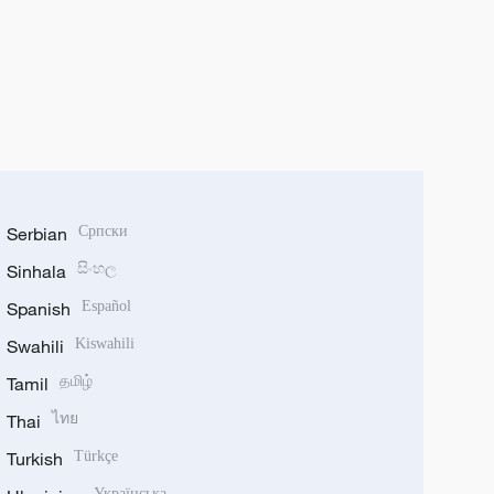
Serbian
Српски
Sinhala
සිංහල
Spanish
Español
Swahili
Kiswahili
Tamil
தமிழ்
Thai
ไทย
Turkish
Türkçe
Українська