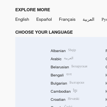
EXPLORE MORE
English
Español
Français
العربية
Ру
CHOOSE YOUR LANGUAGE
Albanian
Shqip
Arabic
العربية
Belarusian
Беларуская
Bengali
বাংলা
Bulgarian
Български
Cambodian
ខ្មែរ
Croatian
Hrvatski
Český