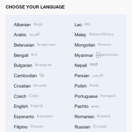
CHOOSE YOUR LANGUAGE
Shqip
ລາວ
Albanian
Lao
العربية
Bahasa Melayu
Arabic
Malay
Беларуская
Монгол
Belarusian
Mongolian
বাংলা
မြန်မာဘာသာ
Bengali
Myanmar
Български
नेपाली
Bulgarian
Nepali
ខ្មែរ
فارسی
Cambodian
Persian
Hrvatski
Polski
Croatian
Polish
Český
Português
Czech
Portuguese
English
پښتو
English
Pashto
Esperanto
Română
Esperanto
Romanian
Filipino
Русский
Filipino
Russian