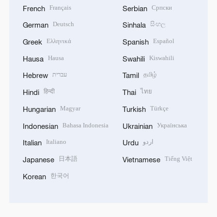
Français
Српски
French
Serbian
Deutsch
සිංහල
German
Sinhala
Ελληνικά
Español
Greek
Spanish
Hausa
Kiswahili
Hausa
Swahili
עברית
தமிழ்
Hebrew
Tamil
हिन्दी
ไทย
Hindi
Thai
Magyar
Türkçe
Hungarian
Turkish
Bahasa Indonesia
Українська
Indonesian
Ukrainian
Italiano
اردو
Italian
Urdu
日本語
Tiếng Việt
Japanese
Vietnamese
한국어
Korean