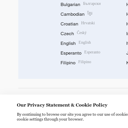
Bulgarian
Български
Cambodian
ខ្មែរ
Croatian
Hrvatski
Czech
Český
English
English
Esperanto
Esperanto
Filipino
Filipino
DOWNLOAD OUR APP
Our Privacy Statement & Cookie Policy
By continuing to browse our site you agree to our use of cooki
cookie settings through your browser.