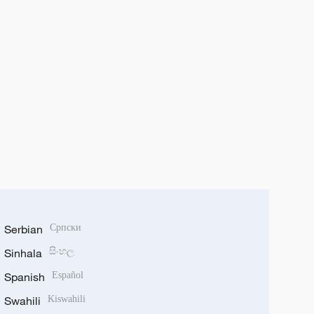
Serbian
Српски
Sinhala
සිංහල
Spanish
Español
Swahili
Kiswahili