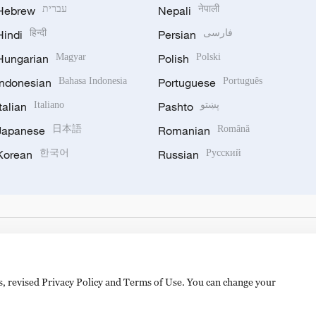
Hebrew
עברית
Nepali
नेपाली
Hindi
हिन्दी
Persian
فارسی
Hungarian
Magyar
Polish
Polski
Indonesian
Bahasa Indonesia
Portuguese
Português
Italian
Italiano
Pashto
پښتو
Japanese
日本語
Romanian
Română
Korean
한국어
Russian
Русский
es, revised Privacy Policy and Terms of Use. You can change your