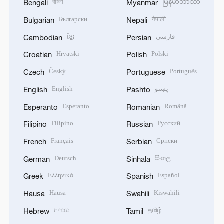
বাংলা
မြန်မာဘာသာ
Bengali
Myanmar
Български
नेपाली
Bulgarian
Nepali
ខ្មែរ
فارسی
Cambodian
Persian
Hrvatski
Polski
Croatian
Polish
Český
Português
Czech
Portuguese
English
پښتو
English
Pashto
Esperanto
Română
Esperanto
Romanian
Filipino
Русский
Filipino
Russian
Français
Српски
French
Serbian
Deutsch
සිංහල
German
Sinhala
Ελληνικά
Español
Greek
Spanish
Hausa
Kiswahili
Hausa
Swahili
עברית
தமிழ்
Hebrew
Tamil