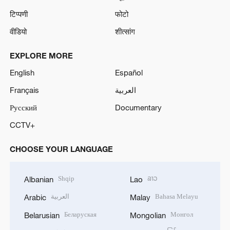
टिप्पणी
फोटो
वीडियो
शीत्सांग
EXPLORE MORE
English
Español
Français
العربية
Русский
Documentary
CCTV+
CHOOSE YOUR LANGUAGE
Shqip
ລາວ
Albanian
Lao
العربية
Bahasa Melayu
Arabic
Malay
Беларуская
Монгол
Belarusian
Mongolian