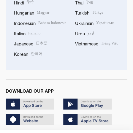
हिन्दी
ไทย
Hindi
Thai
Magyar
Türkçe
Hungarian
Turkish
Bahasa Indonesia
Українська
Indonesian
Ukrainian
Italiano
اردو
Italian
Urdu
日本語
Tiếng Việt
Japanese
Vietnamese
한국어
Korean
DOWNLOAD OUR APP