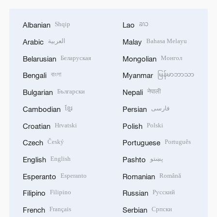
Shqip
ລາວ
Albanian
Lao
العربية
Bahasa Melayu
Arabic
Malay
Беларуская
Монгол
Belarusian
Mongolian
বাংলা
မြန်မာဘာသာ
Bengali
Myanmar
Български
नेपाली
Bulgarian
Nepali
ខ្មែរ
فارسی
Cambodian
Persian
Hrvatski
Polski
Croatian
Polish
Český
Português
Czech
Portuguese
English
پښتو
English
Pashto
Esperanto
Română
Esperanto
Romanian
Filipino
Русский
Filipino
Russian
Français
Српски
French
Serbian