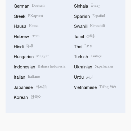
Deutsch
සිංහල
German
Sinhala
Ελληνικά
Español
Greek
Spanish
Hausa
Kiswahili
Hausa
Swahili
עברית
தமிழ்
Hebrew
Tamil
हिन्दी
ไทย
Hindi
Thai
Magyar
Türkçe
Hungarian
Turkish
Bahasa Indonesia
Українська
Indonesian
Ukrainian
Italiano
اردو
Italian
Urdu
日本語
Tiếng Việt
Japanese
Vietnamese
한국어
Korean