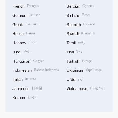
Français
Српски
French
Serbian
Deutsch
සිංහල
German
Sinhala
Ελληνικά
Español
Greek
Spanish
Hausa
Kiswahili
Hausa
Swahili
עברית
தமிழ்
Hebrew
Tamil
हिन्दी
ไทย
Hindi
Thai
Magyar
Türkçe
Hungarian
Turkish
Bahasa Indonesia
Українська
Indonesian
Ukrainian
Italiano
اردو
Italian
Urdu
日本語
Tiếng Việt
Japanese
Vietnamese
한국어
Korean