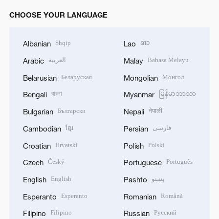
CHOOSE YOUR LANGUAGE
Shqip
ລາວ
Albanian
Lao
العربية
Bahasa Melayu
Arabic
Malay
Беларуская
Монгол
Belarusian
Mongolian
বাংলা
မြန်မာဘာသာ
Bengali
Myanmar
Български
नेपाली
Bulgarian
Nepali
ខ្មែរ
فارسی
Cambodian
Persian
Hrvatski
Polski
Croatian
Polish
Český
Português
Czech
Portuguese
English
پښتو
English
Pashto
Esperanto
Română
Esperanto
Romanian
Filipino
Русский
Filipino
Russian