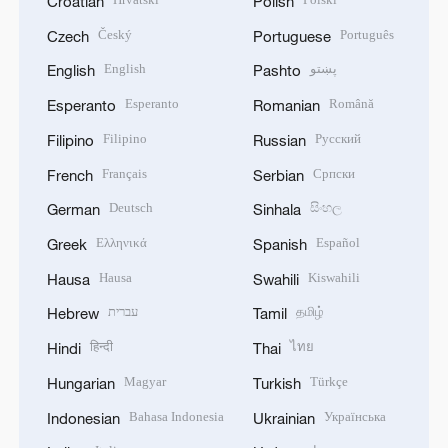
Croatian
Polish
Český
Português
Czech
Portuguese
English
پښتو
English
Pashto
Esperanto
Română
Esperanto
Romanian
Filipino
Русский
Filipino
Russian
Français
Српски
French
Serbian
Deutsch
සිංහල
German
Sinhala
Ελληνικά
Español
Greek
Spanish
Hausa
Kiswahili
Hausa
Swahili
עברית
தமிழ்
Hebrew
Tamil
हिन्दी
ไทย
Hindi
Thai
Magyar
Türkçe
Hungarian
Turkish
Bahasa Indonesia
Українська
Indonesian
Ukrainian