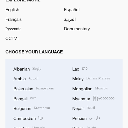
English
Español
Français
العربية
Русский
Documentary
CCTV+
CHOOSE YOUR LANGUAGE
Shqip
ລາວ
Albanian
Lao
العربية
Bahasa Melayu
Arabic
Malay
Беларуская
Монгол
Belarusian
Mongolian
বাংলা
မြန်မာဘာသာ
Bengali
Myanmar
Български
नेपाली
Bulgarian
Nepali
ខ្មែរ
فارسی
Cambodian
Persian
Hrvatski
Polski