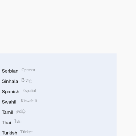
Serbian
Српски
Sinhala
සිංහල
Spanish
Español
Swahili
Kiswahili
Tamil
தமிழ்
Thai
ไทย
Turkish
Türkçe