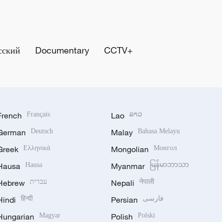
сский
Documentary
CCTV+
French
Français
Lao
ລາວ
German
Deutsch
Malay
Bahasa Melayu
Greek
Ελληνικά
Mongolian
Монгол
Hausa
Hausa
Myanmar
မြန်မာဘာသာ
Hebrew
עברית
Nepali
नेपाली
Hindi
हिन्दी
Persian
فارسی
Hungarian
Magyar
Polish
Polski