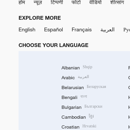
होम
न्यूज़
टिप्पणी
फोटो
वीडियो
शीत्सांग
EXPLORE MORE
English
Español
Français
العربية
Ру
CHOOSE YOUR LANGUAGE
Albanian
Shqip
Arabic
العربية
Belarusian
Беларуская
Bengali
বাংলা
Bulgarian
Български
Cambodian
ខ្មែរ
Croatian
Hrvatski