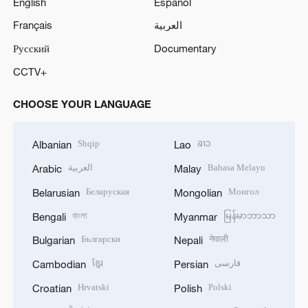
English
Español
Français
العربية
Русский
Documentary
CCTV+
CHOOSE YOUR LANGUAGE
Shqip
ລາວ
Albanian
Lao
العربية
Bahasa Melayu
Arabic
Malay
Беларуская
Монгол
Belarusian
Mongolian
বাংলা
မြန်မာဘာသာ
Bengali
Myanmar
Български
नेपाली
Bulgarian
Nepali
ខ្មែរ
فارسی
Cambodian
Persian
Hrvatski
Polski
Croatian
Polish