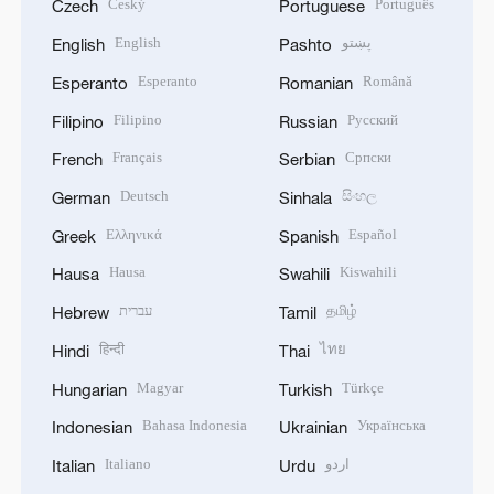
Český
Português
Czech
Portuguese
English
پښتو
English
Pashto
Esperanto
Română
Esperanto
Romanian
Filipino
Русский
Filipino
Russian
Français
Српски
French
Serbian
Deutsch
සිංහල
German
Sinhala
Ελληνικά
Español
Greek
Spanish
Hausa
Kiswahili
Hausa
Swahili
עברית
தமிழ்
Hebrew
Tamil
हिन्दी
ไทย
Hindi
Thai
Magyar
Türkçe
Hungarian
Turkish
Bahasa Indonesia
Українська
Indonesian
Ukrainian
Italiano
اردو
Italian
Urdu