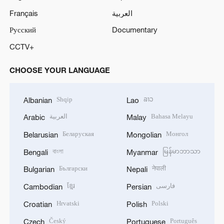
Français
العربية
Русский
Documentary
CCTV+
CHOOSE YOUR LANGUAGE
Shqip
ລາວ
Albanian
Lao
العربية
Bahasa Melayu
Arabic
Malay
Беларуская
Монгол
Belarusian
Mongolian
বাংলা
မြန်မာဘာသာ
Bengali
Myanmar
Български
नेपाली
Bulgarian
Nepali
ខ្មែរ
فارسی
Cambodian
Persian
Hrvatski
Polski
Croatian
Polish
Český
Português
Czech
Portuguese