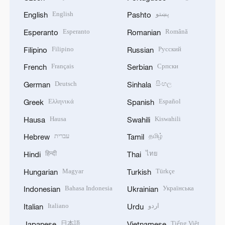
English
پښتو
English
Pashto
Esperanto
Română
Esperanto
Romanian
Filipino
Русский
Filipino
Russian
Français
Српски
French
Serbian
Deutsch
සිංහල
German
Sinhala
Ελληνικά
Español
Greek
Spanish
Hausa
Kiswahili
Hausa
Swahili
עברית
தமிழ்
Hebrew
Tamil
हिन्दी
ไทย
Hindi
Thai
Magyar
Türkçe
Hungarian
Turkish
Bahasa Indonesia
Українська
Indonesian
Ukrainian
Italiano
اردو
Italian
Urdu
日本語
Tiếng Việt
Japanese
Vietnamese