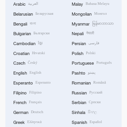
العربية
Bahasa Melayu
Arabic
Malay
Беларуская
Монгол
Belarusian
Mongolian
বাংলা
မြန်မာဘာသာ
Bengali
Myanmar
Български
नेपाली
Bulgarian
Nepali
ខ្មែរ
فارسی
Cambodian
Persian
Hrvatski
Polski
Croatian
Polish
Český
Português
Czech
Portuguese
English
پښتو
English
Pashto
Esperanto
Română
Esperanto
Romanian
Filipino
Русский
Filipino
Russian
Français
Српски
French
Serbian
Deutsch
සිංහල
German
Sinhala
Ελληνικά
Español
Greek
Spanish