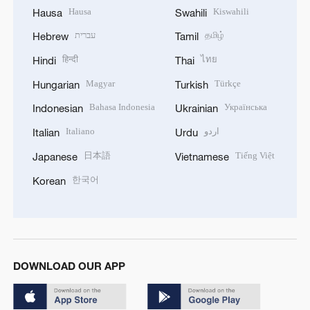
Hausa
Kiswahili
Hausa
Swahili
עברית
தமிழ்
Hebrew
Tamil
हिन्दी
ไทย
Hindi
Thai
Magyar
Türkçe
Hungarian
Turkish
Bahasa Indonesia
Українська
Indonesian
Ukrainian
Italiano
اردو
Italian
Urdu
日本語
Tiếng Việt
Japanese
Vietnamese
한국어
Korean
DOWNLOAD OUR APP