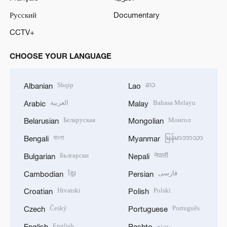
Русский
Documentary
CCTV+
CHOOSE YOUR LANGUAGE
Shqip
ລາວ
Albanian
Lao
العربية
Bahasa Melayu
Arabic
Malay
Беларуская
Монгол
Belarusian
Mongolian
বাংলা
မြန်မာဘာသာ
Bengali
Myanmar
Български
नेपाली
Bulgarian
Nepali
ខ្មែរ
فارسی
Cambodian
Persian
Hrvatski
Polski
Croatian
Polish
Český
Português
Czech
Portuguese
English
پښتو
English
Pashto