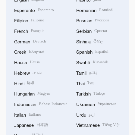
Esperanto
Română
Esperanto
Romanian
Filipino
Русский
Filipino
Russian
Français
Српски
French
Serbian
Deutsch
සිංහල
German
Sinhala
Ελληνικά
Español
Greek
Spanish
Hausa
Kiswahili
Hausa
Swahili
עברית
தமிழ்
Hebrew
Tamil
हिन्दी
ไทย
Hindi
Thai
Magyar
Türkçe
Hungarian
Turkish
Bahasa Indonesia
Українська
Indonesian
Ukrainian
Italiano
اردو
Italian
Urdu
日本語
Tiếng Việt
Japanese
Vietnamese