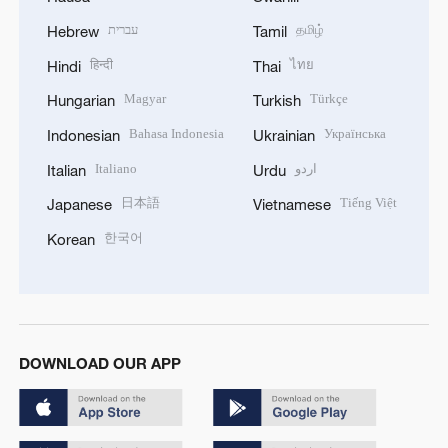
עברית
தமிழ்
Hebrew
Tamil
हिन्दी
ไทย
Hindi
Thai
Magyar
Türkçe
Hungarian
Turkish
Bahasa Indonesia
Українська
Indonesian
Ukrainian
Italiano
اردو
Italian
Urdu
日本語
Tiếng Việt
Japanese
Vietnamese
한국어
Korean
DOWNLOAD OUR APP