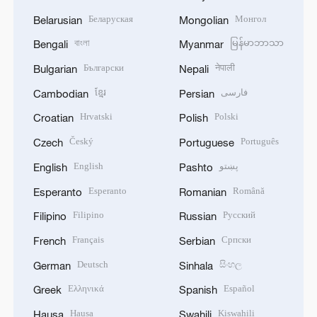
Беларуская
Монгол
Belarusian
Mongolian
বাংলা
မြန်မာဘာသာ
Bengali
Myanmar
Български
नेपाली
Bulgarian
Nepali
ខ្មែរ
فارسی
Cambodian
Persian
Hrvatski
Polski
Croatian
Polish
Český
Português
Czech
Portuguese
English
پښتو
English
Pashto
Esperanto
Română
Esperanto
Romanian
Filipino
Русский
Filipino
Russian
Français
Српски
French
Serbian
Deutsch
සිංහල
German
Sinhala
Ελληνικά
Español
Greek
Spanish
Hausa
Kiswahili
Hausa
Swahili