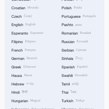
ខ្មែរ
فارسی
Cambodian
Persian
Hrvatski
Polski
Croatian
Polish
Český
Português
Czech
Portuguese
English
پښتو
English
Pashto
Esperanto
Română
Esperanto
Romanian
Filipino
Русский
Filipino
Russian
Français
Српски
French
Serbian
Deutsch
සිංහල
German
Sinhala
Ελληνικά
Español
Greek
Spanish
Hausa
Kiswahili
Hausa
Swahili
עברית
தமிழ்
Hebrew
Tamil
हिन्दी
ไทย
Hindi
Thai
Magyar
Türkçe
Hungarian
Turkish