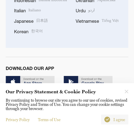
Bahasa Indonesia
Українська
Indonesian
Ukrainian
Italiano
اردو
Italian
Urdu
日本語
Tiếng Việt
Japanese
Vietnamese
한국어
Korean
DOWNLOAD OUR APP
Our Privacy Statement & Cookie Policy
By continuing to browse our site you agree to our use of cookies, revised
Privacy Policy and Terms of Use. You can change your cookie settings
through your browser.
Copyright © 2024 CGTN.
Privacy Policy
Terms of Use
I agree
京ICP备20000184号