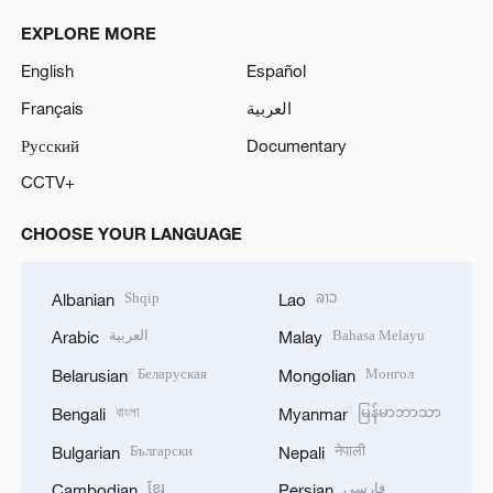
EXPLORE MORE
English
Español
Français
العربية
Русский
Documentary
CCTV+
CHOOSE YOUR LANGUAGE
Shqip
ລາວ
Albanian
Lao
العربية
Bahasa Melayu
Arabic
Malay
Беларуская
Монгол
Belarusian
Mongolian
বাংলা
မြန်မာဘာသာ
Bengali
Myanmar
Български
नेपाली
Bulgarian
Nepali