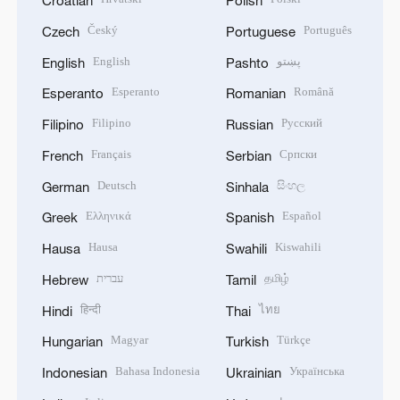
Croatian
Polish
Český
Português
Czech
Portuguese
English
پښتو
English
Pashto
Esperanto
Română
Esperanto
Romanian
Filipino
Русский
Filipino
Russian
Français
Српски
French
Serbian
Deutsch
සිංහල
German
Sinhala
Ελληνικά
Español
Greek
Spanish
Hausa
Kiswahili
Hausa
Swahili
עברית
தமிழ்
Hebrew
Tamil
हिन्दी
ไทย
Hindi
Thai
Magyar
Türkçe
Hungarian
Turkish
Bahasa Indonesia
Українська
Indonesian
Ukrainian