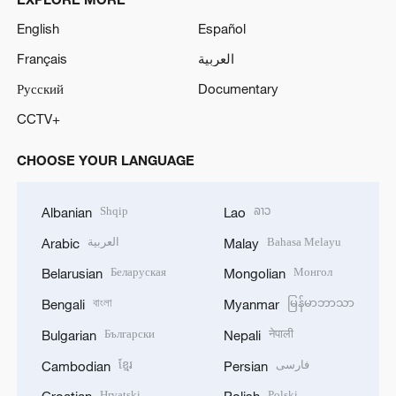
English
Español
Français
العربية
Русский
Documentary
CCTV+
CHOOSE YOUR LANGUAGE
Shqip
ລາວ
Albanian
Lao
العربية
Bahasa Melayu
Arabic
Malay
Беларуская
Монгол
Belarusian
Mongolian
বাংলা
မြန်မာဘာသာ
Bengali
Myanmar
Български
नेपाली
Bulgarian
Nepali
ខ្មែរ
فارسی
Cambodian
Persian
Hrvatski
Polski