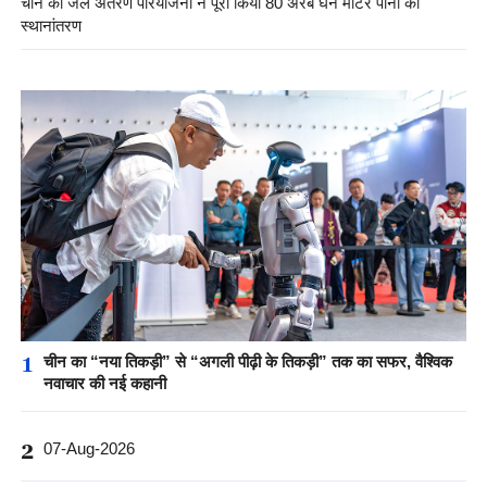
चीन की जल अंतरण परियोजना ने पूरा किया 80 अरब घन मीटर पानी का
स्थानांतरण
1
चीन का “नया तिकड़ी” से “अगली पीढ़ी के तिकड़ी” तक का सफर, वैश्विक
नवाचार की नई कहानी
2
07-Aug-2026