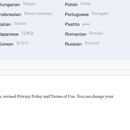
Hungarian
Magyar
Polish
Polski
Indonesian
Bahasa Indonesia
Portuguese
Português
Italian
Italiano
Pashto
پښتو
Japanese
日本語
Romanian
Română
Korean
한국어
Russian
Русский
es, revised Privacy Policy and Terms of Use. You can change your
备 11010502050052号
Disinformation report hotline: 010-8506146