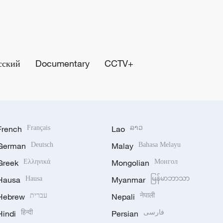
сский
Documentary
CCTV+
French
Français
Lao
ລາວ
German
Deutsch
Malay
Bahasa Melayu
Greek
Ελληνικά
Mongolian
Монгол
Hausa
Hausa
Myanmar
မြန်မာဘာသာ
Hebrew
עברית
Nepali
नेपाली
Hindi
हिन्दी
Persian
فارسی