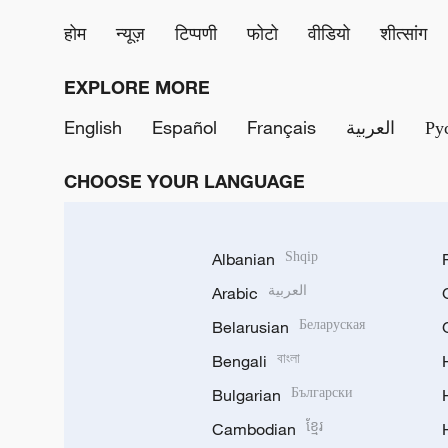
होम
न्यूज़
टिप्पणी
फोटो
वीडियो
शीत्सांग
EXPLORE MORE
English
Español
Français
العربية
Ру
CHOOSE YOUR LANGUAGE
Albanian
Shqip
Arabic
العربية
Belarusian
Беларуская
Bengali
বাংলা
Bulgarian
Български
Cambodian
ខ្មែរ