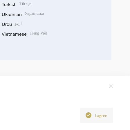
Turkish
Türkçe
Ukrainian
Українська
Urdu
اردو
Vietnamese
Tiếng Việt
I agree
6