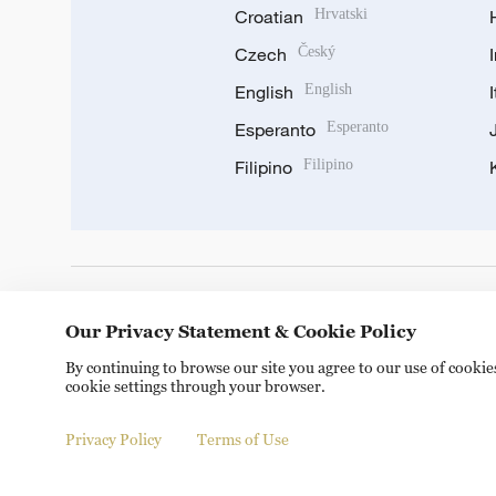
Croatian
Hrvatski
Czech
Český
English
English
Esperanto
Esperanto
Filipino
Filipino
DOWNLOAD OUR APP
Our Privacy Statement & Cookie Policy
By continuing to browse our site you agree to our use of cooki
cookie settings through your browser.
Privacy Policy
Terms of Use
Copyright © 2024 CGTN.
京ICP备20000184号
京公网安