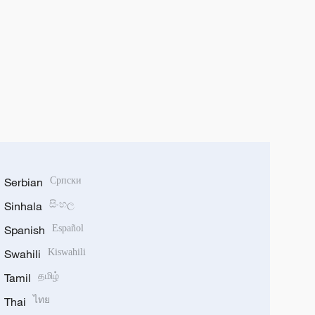
Serbian
Српски
Sinhala
සිංහල
Spanish
Español
Swahili
Kiswahili
Tamil
தமிழ்
Thai
ไทย