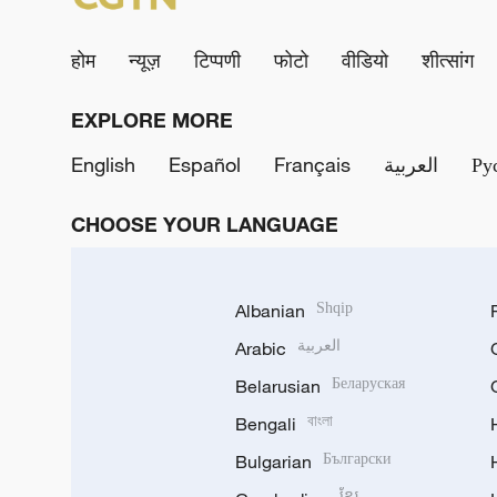
होम
न्यूज़
टिप्पणी
फोटो
वीडियो
शीत्सांग
EXPLORE MORE
English
Español
Français
العربية
Ру
CHOOSE YOUR LANGUAGE
Albanian
Shqip
Arabic
العربية
Belarusian
Беларуская
Bengali
বাংলা
Bulgarian
Български
ខ្មែរ