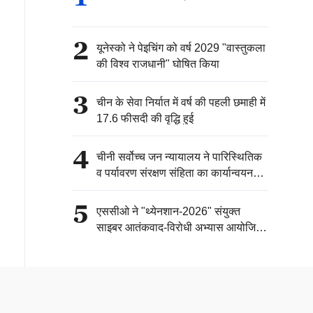
2
यूनेस्को ने पेइचिंग को वर्ष 2029 "वास्तुकला
की विश्व राजधानी" घोषित किया
3
चीन के सेवा निर्यात में वर्ष की पहली छमाही में
17.6 फीसदी की वृद्धि हुई
4
चीनी सर्वोच्च जन न्यायालय ने पारिस्थितिक
व पर्यावरण संरक्षण संहिता का कार्यान्वयन
सुनिश्चित करने के लिए पहली सहायक
न्यायिक व्याख्या जारी की
5
एससीओ ने "थ्येनशान-2026" संयुक्त
साइबर आतंकवाद-विरोधी अभ्यास आयोजित
किया