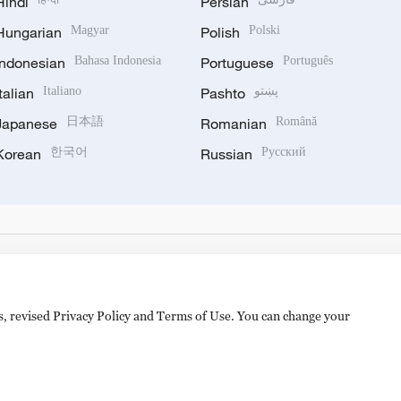
Hindi
Persian
Hungarian
Magyar
Polish
Polski
Indonesian
Bahasa Indonesia
Portuguese
Português
Italian
Italiano
Pashto
پښتو
Japanese
日本語
Romanian
Română
Korean
한국어
Russian
Русский
es, revised Privacy Policy and Terms of Use. You can change your
备 11010502050052号
Disinformation report hotline: 010-8506146