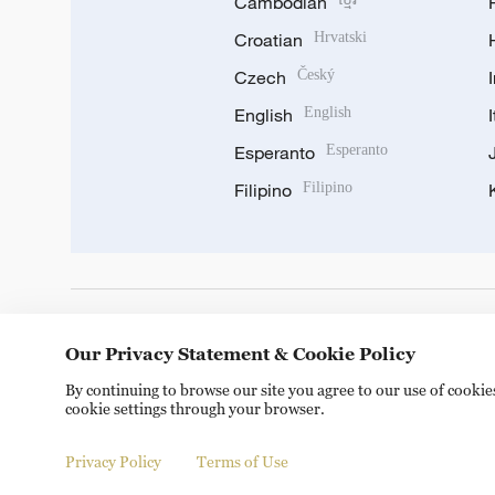
Cambodian
Croatian
Hrvatski
Czech
Český
English
English
Esperanto
Esperanto
Filipino
Filipino
DOWNLOAD OUR APP
Our Privacy Statement & Cookie Policy
By continuing to browse our site you agree to our use of cooki
cookie settings through your browser.
Privacy Policy
Terms of Use
Copyright © 2024 CGTN.
京ICP备20000184号
京公网安