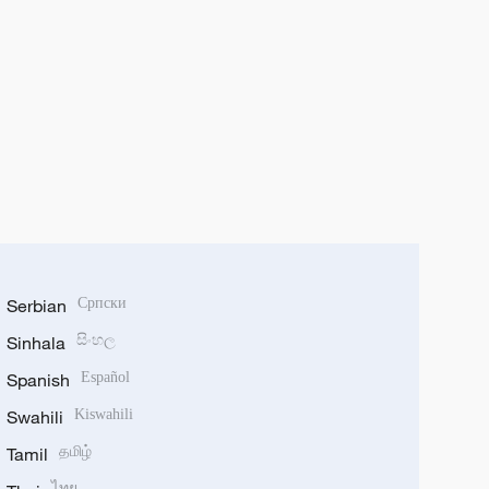
Serbian
Српски
Sinhala
සිංහල
Spanish
Español
Swahili
Kiswahili
Tamil
தமிழ்
ไทย