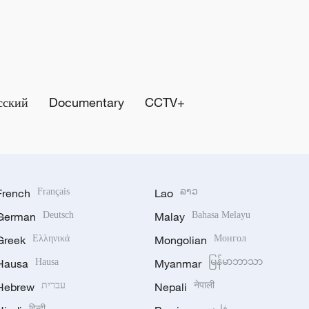
сский
Documentary
CCTV+
French
Français
Lao
ລາວ
German
Deutsch
Malay
Bahasa Melayu
Greek
Ελληνικά
Mongolian
Монгол
Hausa
Hausa
Myanmar
မြန်မာဘာသာ
Hebrew
עברית
Nepali
नेपाली
हिन्दी
فارسی