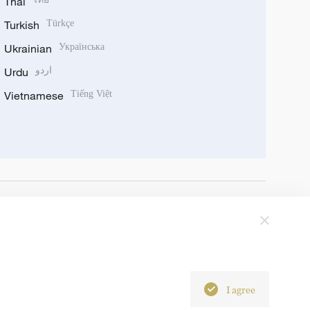
Thai
Turkish
Türkçe
Ukrainian
Українська
Urdu
اردو
Vietnamese
Tiếng Việt
I agree
6