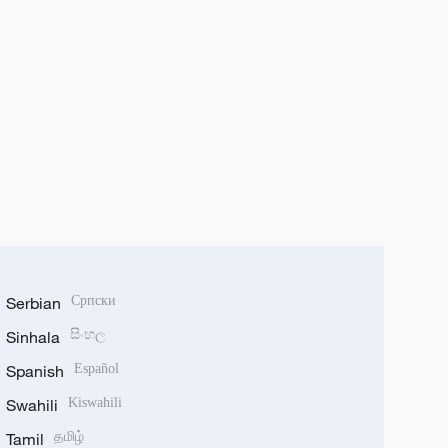
Serbian
Српски
Sinhala
සිංහල
Spanish
Español
Swahili
Kiswahili
Tamil
தமிழ்