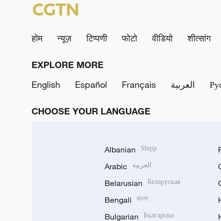
होम
न्यूज़
टिप्पणी
फोटो
वीडियो
शीत्सांग
EXPLORE MORE
English
Español
Français
العربية
Ру
CHOOSE YOUR LANGUAGE
Albanian
Shqip
Arabic
العربية
Belarusian
Беларуская
Bengali
বাংলা
Bulgarian
Български