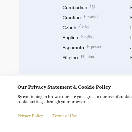
Cambodian
ខ្មែរ
Croatian
Hrvatski
Czech
Český
English
English
Esperanto
Esperanto
Filipino
Filipino
Our Privacy Statement & Cookie Policy
DOWNLOAD OUR APP
By continuing to browse our site you agree to our use of cooki
cookie settings through your browser.
Privacy Policy
Terms of Use
Copyright © 2024 CGTN.
京ICP备20000184号
京公网安