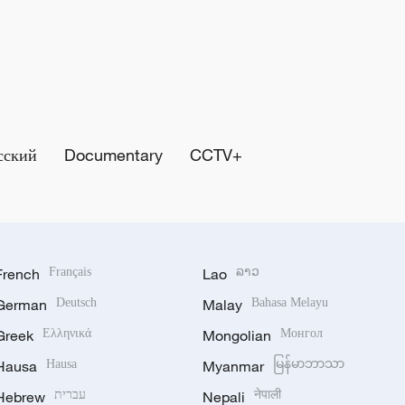
сский
Documentary
CCTV+
French
Français
Lao
ລາວ
German
Deutsch
Malay
Bahasa Melayu
Greek
Ελληνικά
Mongolian
Монгол
Hausa
Hausa
Myanmar
မြန်မာဘာသာ
Hebrew
עברית
Nepali
नेपाली