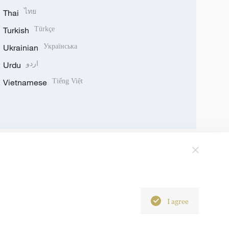
Thai
ไทย
Turkish
Türkçe
Ukrainian
Українська
Urdu
اردو
Vietnamese
Tiếng Việt
I agree
6