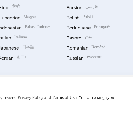
Hindi
हिन्दी
Persian
فارسی
Hungarian
Magyar
Polish
Polski
Indonesian
Bahasa Indonesia
Portuguese
Português
Italian
Italiano
Pashto
پښتو
Japanese
日本語
Romanian
Română
Korean
한국어
Russian
Русский
es, revised Privacy Policy and Terms of Use. You can change your
备 11010502050052号
Disinformation report hotline: 010-8506146