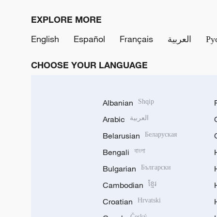
EXPLORE MORE
English
Español
Français
العربية
Ру
CHOOSE YOUR LANGUAGE
Albanian
Shqip
Arabic
العربية
Belarusian
Беларуская
Bengali
বাংলা
Bulgarian
Български
Cambodian
ខ្មែរ
Croatian
Hrvatski
Český