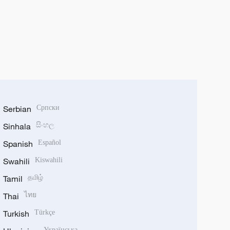
Serbian
Српски
Sinhala
සිංහල
Spanish
Español
Swahili
Kiswahili
Tamil
தமிழ்
Thai
ไทย
Turkish
Türkçe
Українська