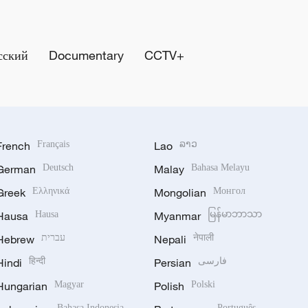
сский
Documentary
CCTV+
French
Français
Lao
ລາວ
German
Deutsch
Malay
Bahasa Melayu
Greek
Ελληνικά
Mongolian
Монгол
Hausa
Hausa
Myanmar
မြန်မာဘာသာ
Hebrew
עברית
Nepali
नेपाली
Hindi
हिन्दी
Persian
فارسی
Hungarian
Magyar
Polish
Polski
Bahasa Indonesia
Português