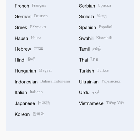
Français
Српски
French
Serbian
Deutsch
සිංහල
German
Sinhala
Ελληνικά
Español
Greek
Spanish
Hausa
Kiswahili
Hausa
Swahili
עברית
தமிழ்
Hebrew
Tamil
हिन्दी
ไทย
Hindi
Thai
Magyar
Türkçe
Hungarian
Turkish
Bahasa Indonesia
Українська
Indonesian
Ukrainian
Italiano
اردو
Italian
Urdu
日本語
Tiếng Việt
Japanese
Vietnamese
한국어
Korean