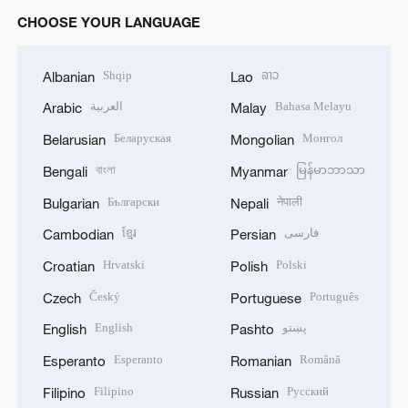
CHOOSE YOUR LANGUAGE
Shqip
ລາວ
Albanian
Lao
العربية
Bahasa Melayu
Arabic
Malay
Беларуская
Монгол
Belarusian
Mongolian
বাংলা
မြန်မာဘာသာ
Bengali
Myanmar
Български
नेपाली
Bulgarian
Nepali
ខ្មែរ
فارسی
Cambodian
Persian
Hrvatski
Polski
Croatian
Polish
Český
Português
Czech
Portuguese
English
پښتو
English
Pashto
Esperanto
Română
Esperanto
Romanian
Filipino
Русский
Filipino
Russian