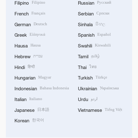
Filipino
Русский
Filipino
Russian
Français
Српски
French
Serbian
Deutsch
සිංහල
German
Sinhala
Ελληνικά
Español
Greek
Spanish
Hausa
Kiswahili
Hausa
Swahili
עברית
தமிழ்
Hebrew
Tamil
हिन्दी
ไทย
Hindi
Thai
Magyar
Türkçe
Hungarian
Turkish
Bahasa Indonesia
Українська
Indonesian
Ukrainian
Italiano
اردو
Italian
Urdu
日本語
Tiếng Việt
Japanese
Vietnamese
한국어
Korean