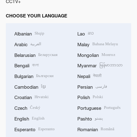
CCTV+
CHOOSE YOUR LANGUAGE
Shqip
ລາວ
Albanian
Lao
العربية
Bahasa Melayu
Arabic
Malay
Беларуская
Монгол
Belarusian
Mongolian
বাংলা
မြန်မာဘာသာ
Bengali
Myanmar
Български
नेपाली
Bulgarian
Nepali
ខ្មែរ
فارسی
Cambodian
Persian
Hrvatski
Polski
Croatian
Polish
Český
Português
Czech
Portuguese
English
پښتو
English
Pashto
Esperanto
Română
Esperanto
Romanian